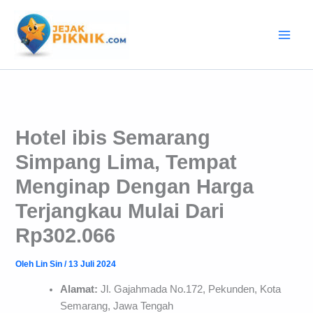
Lewati
ke
konten
Hotel ibis Semarang
Simpang Lima, Tempat
Menginap Dengan Harga
Terjangkau Mulai Dari
Rp302.066
Oleh
Lin Sin
/
13 Juli 2024
Alamat:
Jl. Gajahmada No.172, Pekunden, Kota
Semarang, Jawa Tengah