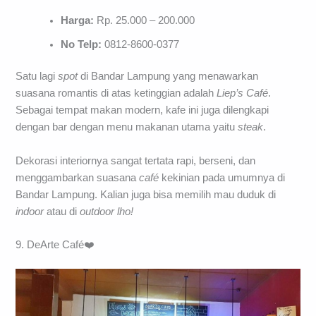
Harga:
Rp. 25.000 – 200.000
No Telp:
0812-8600-0377
Satu lagi
spot
di Bandar Lampung yang menawarkan
suasana romantis di atas ketinggian adalah
Liep’s Café
.
Sebagai tempat makan modern, kafe ini juga dilengkapi
dengan bar dengan menu makanan utama yaitu
steak
.
Dekorasi interiornya sangat tertata rapi, berseni, dan
menggambarkan suasana
café
kekinian pada umumnya di
Bandar Lampung. Kalian juga bisa memilih mau duduk di
indoor
atau di
outdoor lho!
9. DeArte Café❤️