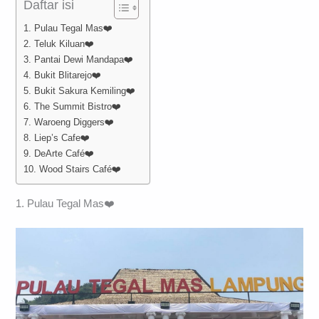
Daftar isi
1. Pulau Tegal Mas❤️
2. Teluk Kiluan❤️
3. Pantai Dewi Mandapa❤️
4. Bukit Blitarejo❤️
5. Bukit Sakura Kemiling❤️
6. The Summit Bistro❤️
7. Waroeng Diggers❤️
8. Liep’s Cafe❤️
9. DeArte Café❤️
10. Wood Stairs Café❤️
1. Pulau Tegal Mas❤️