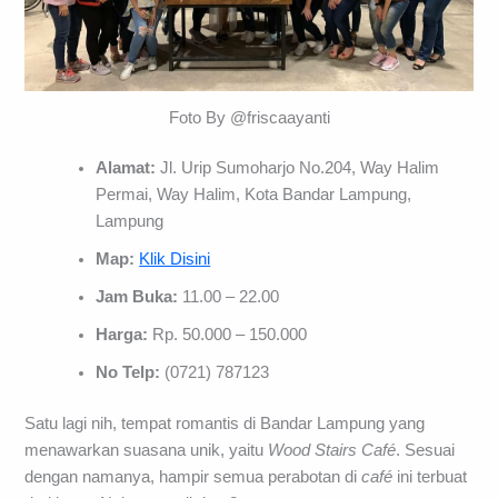
Foto By @friscaayanti
Alamat:
Jl. Urip Sumoharjo No.204, Way Halim
Permai, Way Halim, Kota Bandar Lampung,
Lampung
Map:
Klik Disini
Jam Buka:
11.00 – 22.00
Harga:
Rp. 50.000 – 150.000
No Telp:
(0721) 787123
Satu lagi nih, tempat romantis di Bandar Lampung yang
menawarkan suasana unik, yaitu
Wood Stairs Café
. Sesuai
dengan namanya, hampir semua perabotan di
café
ini terbuat