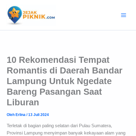
Lewati
ke
konten
10 Rekomendasi Tempat
Romantis di Daerah Bandar
Lampung Untuk Ngedate
Bareng Pasangan Saat
Liburan
Oleh
Erlina
/
13 Juli 2024
Terletak di bagian paling selatan dari Pulau Sumatera,
Provinsi Lampung menyimpan banyak kekayaan alam yang