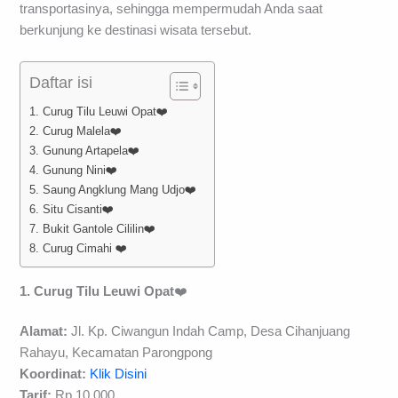
transportasinya, sehingga mempermudah Anda saat
berkunjung ke destinasi wisata tersebut.
Daftar isi
1. Curug Tilu Leuwi Opat❤️
2. Curug Malela❤️
3. Gunung Artapela❤️
4. Gunung Nini❤️
5. Saung Angklung Mang Udjo❤️
6. Situ Cisanti❤️
7. Bukit Gantole Cililin❤️
8. Curug Cimahi ❤️
1. Curug Tilu Leuwi Opat
❤️
Alamat:
Jl. Kp. Ciwangun Indah Camp, Desa Cihanjuang
Rahayu, Kecamatan Parongpong
Koordinat:
Klik Disini
Tarif:
Rp.10.000