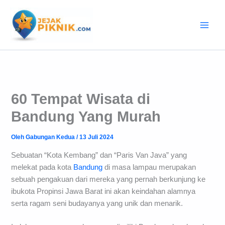
Lewati
ke
konten
60 Tempat Wisata di
Bandung Yang Murah
Oleh
Gabungan Kedua
/
13 Juli 2024
Sebuatan “Kota Kembang” dan “Paris Van Java” yang
melekat pada kota
Bandung
di masa lampau merupakan
sebuah pengakuan dari mereka yang pernah berkunjung ke
ibukota Propinsi Jawa Barat ini akan keindahan alamnya
serta ragam seni budayanya yang unik dan menarik.