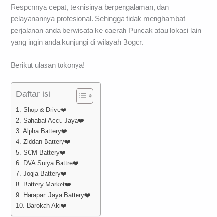
Responnya cepat, teknisinya berpengalaman, dan
pelayanannya profesional. Sehingga tidak menghambat
perjalanan anda berwisata ke daerah Puncak atau lokasi lain
yang ingin anda kunjungi di wilayah Bogor.
Berikut ulasan tokonya!
Daftar isi
1. Shop & Drive❤️
2. Sahabat Accu Jaya❤️
3. Alpha Battery❤️
4. Ziddan Battery❤️
5. SCM Battery❤️
6. DVA Surya Battre❤️
7. Jogja Battery❤️
8. Battery Market❤️
9. Harapan Jaya Battery❤️
10. Barokah Aki❤️