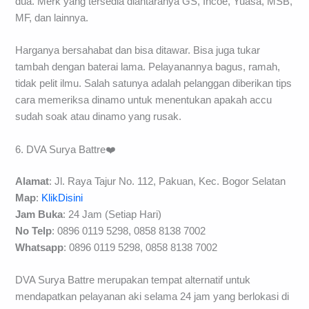
dua. Merk yang tersedia diantaranya GS, Incoe, Yuasa, MSB,
MF, dan lainnya.
Harganya bersahabat dan bisa ditawar. Bisa juga tukar
tambah dengan baterai lama. Pelayanannya bagus, ramah,
tidak pelit ilmu. Salah satunya adalah pelanggan diberikan tips
cara memeriksa dinamo untuk menentukan apakah accu
sudah soak atau dinamo yang rusak.
6. DVA Surya Battre❤️
Alamat
: Jl. Raya Tajur No. 112, Pakuan, Kec. Bogor Selatan
Map
:
KlikDisini
Jam Buka
: 24 Jam (Setiap Hari)
No Telp
: 0896 0119 5298, 0858 8138 7002
Whatsapp
: 0896 0119 5298, 0858 8138 7002
DVA Surya Battre merupakan tempat alternatif untuk
mendapatkan pelayanan aki selama 24 jam yang berlokasi di