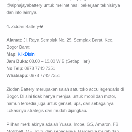
@alphajayabattery untuk melihat hasil pekerjaan teknisinya
dan info lainnya.
4. Ziddan Battery❤️
Alamat
: Jl. Raya Semplak No. 29, Semplak Barat, Kec.
Bogor Barat
Map
:
KlikDisini
Jam Buka
: 08.00 – 19.00 WIB (Setiap Hari)
No Telp
: 0878 7749 7351
Whatsapp
: 0878 7749 7351
Ziddan Battery merupakan salah satu toko accu legendaris di
Bogor. Di sini tidak hanya menjual untuk mobil dan motor,
namun tersedia juga untuk genset, ups, dan sebagainya.
Lokasinya strategis dan mudah dijangkau.
Pilihan merk akinya adalah Yuasa, Incoe, GS, Amaron, FB,
Motobatt, MF, Toyo, dan sebagainya. Harganya murah dan