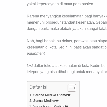
yakni kepercayaan di mata para pasien.
Karena menyangkut keselamatan bagi banyak o
memenuhi prosedur standart kesehatan. Sebab s
dengan baik, maka akibatnya akan sangat fatal
Nah, bagi bapak ibu dokter, perawat, atau siapa
kesehatan di kota Kediri ini pasti akan sang
equipment
.
List
daftar toko alat kesehatan di kota Kediri b
telepon yang bisa dihubungi untuk menanyakan 
Daftar isi
1. Sarana Medika Utama❤️
2. Sentra Medika❤️
3. Surya Agung Medica❤️