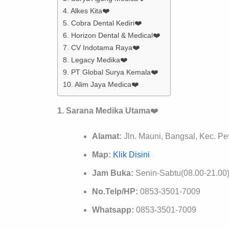
4. Alkes Kita❤️
5. Cobra Dental Kediri❤️
6. Horizon Dental & Medical❤️
7. CV Indotama Raya❤️
8. Legacy Medika❤️
9. PT Global Surya Kemala❤️
10. Alim Jaya Medica❤️
1. Sarana Medika Utama
❤️
Alamat:
Jln. Mauni, Bangsal, Kec. Pe
Map:
Klik Disini
Jam Buka:
Senin-Sabtu(08.00-21.00
No.Telp/HP:
0853-3501-7009
Whatsapp:
0853-3501-7009