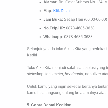
Alamat:
Jln. Gatot Subroto No.124, M
Map:
Klik Disini
Jam Buka:
Setiap Hari (06.00-00.00)
No.Telp/HP:
0878-4686-3638
Whatsapp:
0878-4686-3638
Selanjutnya ada toko Alkes Kita yang berlokasi 
Kediri
Toko Alke Kita menjadi salah satu solusi yang t
stetoskop, tensimeter,
hearingaid
, nebulizer ata
Untuk kamu yang ingin sekedar bertanya tentan
kamu bisa langsung datang ke alamatnya atau t
5. Cobra Dental Kediri
❤️