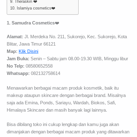
9. Theraskin ❤️
10. Islamiya cosmetics❤️
1. Samudra Cosmetics
❤️
Alamat:
Jl. Merdeka No. 211, Sukorejo, Kec. Sukorejo, Kota
Blitar, Jawa Timur 66121
Map:
Klik Disini
Jam Buka:
Senin – Sabtu jam 08.00-19.30 WIB, Minggu libur
No Telp:
08580652558
Whatsapp:
082132758614
Menawarkan berbagai macam produk kosmetik, baik itu
makeup ataupun skincare dengan berbagai brand. Misalnya
saja ada Emina, Ponds, Sariayu, Wardah, Biokos, Safi,
Himalaya Skincare dan masih banyak lagi lainnya.
Bisa dibilang toko ini cukup lengkap dan kamu juga akan
dimanjakan dengan berbagai macam produk yang ditawarkan