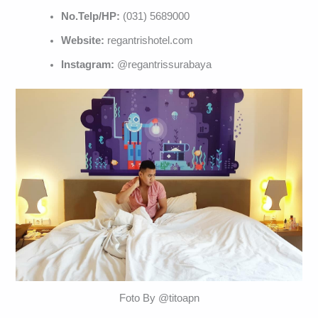
No.Telp/HP:
(031) 5689000
Website:
regantrishotel.com
Instagram:
@regantrissurabaya
Foto By @titoapn