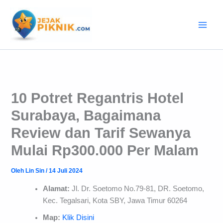
Lewati
ke
konten
10 Potret Regantris Hotel
Surabaya, Bagaimana
Review dan Tarif Sewanya
Mulai Rp300.000 Per Malam
Oleh
Lin Sin
/
14 Juli 2024
Alamat:
Jl. Dr. Soetomo No.79-81, DR. Soetomo,
Kec. Tegalsari, Kota SBY, Jawa Timur 60264
Map:
Klik Disini