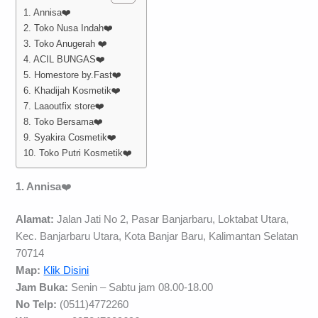
1. Annisa❤️
2. Toko Nusa Indah❤️
3. Toko Anugerah ❤️
4. ACIL BUNGAS❤️
5. Homestore by.Fast❤️
6. Khadijah Kosmetik❤️
7. Laaoutfix store❤️
8. Toko Bersama❤️
9. Syakira Cosmetik❤️
10. Toko Putri Kosmetik❤️
1. Annisa
❤️
Alamat:
Jalan Jati No 2, Pasar Banjarbaru, Loktabat Utara,
Kec. Banjarbaru Utara, Kota Banjar Baru, Kalimantan Selatan
70714
Map:
Klik Disini
Jam Buka:
Senin – Sabtu jam 08.00-18.00
No Telp:
(0511)4772260