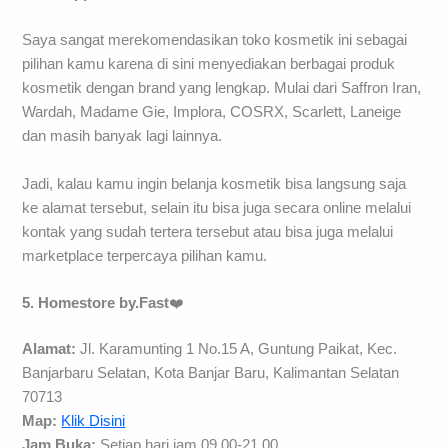
Saya sangat merekomendasikan toko kosmetik ini sebagai
pilihan kamu karena di sini menyediakan berbagai produk
kosmetik dengan brand yang lengkap. Mulai dari Saffron Iran,
Wardah, Madame Gie, Implora, COSRX, Scarlett, Laneige
dan masih banyak lagi lainnya.
Jadi, kalau kamu ingin belanja kosmetik bisa langsung saja
ke alamat tersebut, selain itu bisa juga secara online melalui
kontak yang sudah tertera tersebut atau bisa juga melalui
marketplace terpercaya pilihan kamu.
5. Homestore by.Fast
❤️
Alamat:
Jl. Karamunting 1 No.15 A, Guntung Paikat, Kec.
Banjarbaru Selatan, Kota Banjar Baru, Kalimantan Selatan
70713
Map:
Klik Disini
Jam Buka:
Setiap hari jam 09.00-21.00