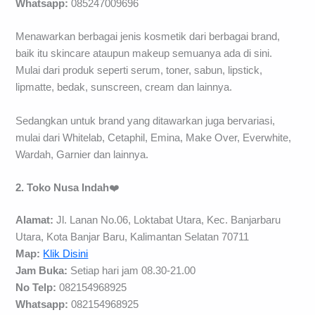
Whatsapp:
085247009696
Menawarkan berbagai jenis kosmetik dari berbagai brand,
baik itu skincare ataupun makeup semuanya ada di sini.
Mulai dari produk seperti serum, toner, sabun, lipstick,
lipmatte, bedak, sunscreen, cream dan lainnya.
Sedangkan untuk brand yang ditawarkan juga bervariasi,
mulai dari Whitelab, Cetaphil, Emina, Make Over, Everwhite,
Wardah, Garnier dan lainnya.
2. Toko Nusa Indah
❤️
Alamat:
Jl. Lanan No.06, Loktabat Utara, Kec. Banjarbaru
Utara, Kota Banjar Baru, Kalimantan Selatan 70711
Map:
Klik Disini
Jam Buka:
Setiap hari jam 08.30-21.00
No Telp:
082154968925
Whatsapp:
082154968925