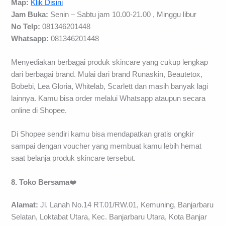
Map:
Klik Disini
Jam Buka:
Senin – Sabtu jam 10.00-21.00 , Minggu libur
No Telp:
081346201448
Whatsapp:
081346201448
Menyediakan berbagai produk skincare yang cukup lengkap
dari berbagai brand. Mulai dari brand Runaskin, Beautetox,
Bobebi, Lea Gloria, Whitelab, Scarlett dan masih banyak lagi
lainnya. Kamu bisa order melalui Whatsapp ataupun secara
online di Shopee.
Di Shopee sendiri kamu bisa mendapatkan gratis ongkir
sampai dengan voucher yang membuat kamu lebih hemat
saat belanja produk skincare tersebut.
8. Toko Bersama
❤️
Alamat:
Jl. Lanah No.14 RT.01/RW.01, Kemuning, Banjarbaru
Selatan, Loktabat Utara, Kec. Banjarbaru Utara, Kota Banjar