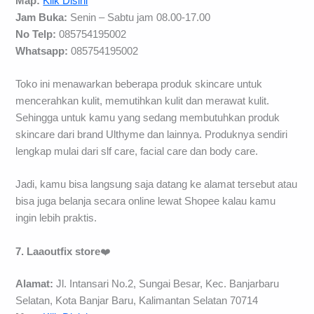
Map:
Klik Disini
Jam Buka:
Senin – Sabtu jam 08.00-17.00
No Telp:
085754195002
Whatsapp:
085754195002
Toko ini menawarkan beberapa produk skincare untuk
mencerahkan kulit, memutihkan kulit dan merawat kulit.
Sehingga untuk kamu yang sedang membutuhkan produk
skincare dari brand Ulthyme dan lainnya. Produknya sendiri
lengkap mulai dari slf care, facial care dan body care.
Jadi, kamu bisa langsung saja datang ke alamat tersebut atau
bisa juga belanja secara online lewat Shopee kalau kamu
ingin lebih praktis.
7. Laaoutfix store
❤️
Alamat:
Jl. Intansari No.2, Sungai Besar, Kec. Banjarbaru
Selatan, Kota Banjar Baru, Kalimantan Selatan 70714