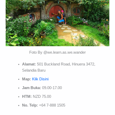
Foto By @we.learn.as.we.wander
Alamat:
501 Buckland Road, Hinuera 3472,
Selandia Baru
Map:
Klik Disini
Jam Buka:
09.00-17.00
HTM:
NZD 75.00
No. Telp:
+64 7-888 1505