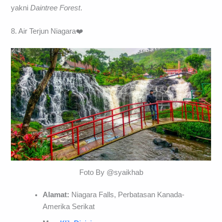
yakni
Daintree Forest
.
8. Air Terjun Niagara❤️
Foto By @syaikhab
Alamat:
Niagara Falls, Perbatasan Kanada-
Amerika Serikat