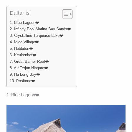
Daftar isi
1. Blue Lagoon❤️
2. Infinity Pool Marina Bay Sands❤️
3. Crystalline Turquoise Lake❤️
4. Igloo Village❤️
5. Hobbiton❤️
6. Keukenhof❤️
7. Great Barrier Reef❤️
8. Air Terjun Niagara❤️
9. Ha Long Bay❤️
10. Positano❤️
1. Blue Lagoon❤️