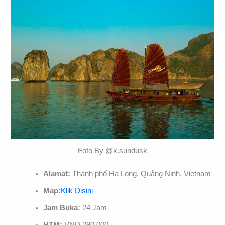
Foto By @k.sundusk
Alamat:
Thành phố Hạ Long, Quảng Ninh, Vietnam
Map:
Klik Disini
Jam Buka:
24 Jam
HTM:
VND 290.000