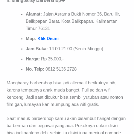
h. Mangbaray Barbershop
❤️
Alamat:
Jalan Asrama Bukit Nomor 36, Baru Ilir,
Balikpapan Barat, Kota Balikpapan, Kalimantan
Timur 76131
Map:
Klik Disini
Jam Buka:
14.00-21.00 (Senin-Minggu)
Harga:
Rp 35.000,-
No. Telp:
0812 5136 2728
Mangbaray barbershop bisa jadi alternatif berikutnya nih,
karena tempatnya anak muda banget. Full ac dan wifi
kenceng. Jadi saat dicukur bisa sambil yutuban atau nonton
film gan, lumayan kan mumpung ada wifi gratis.
Saat masuk barbershop kamu akan disambut hangat dengan
barberman dan pegawai yang ada. Pokoknya cukur disini
bisa jadi ganteng deh, selain itu disini juga menjual pomade