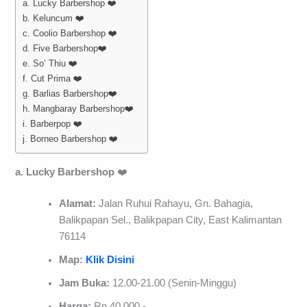
a. Lucky Barbershop ❤️
b. Keluncum ❤️
c. Coolio Barbershop ❤️
d. Five Barbershop❤️
e. So’ Thiu ❤️
f. Cut Prima ❤️
g. Barlias Barbershop❤️
h. Mangbaray Barbershop❤️
i. Barberpop ❤️
j. Borneo Barbershop ❤️
a. Lucky Barbershop
❤️
Alamat:
Jalan Ruhui Rahayu, Gn. Bahagia,
Balikpapan Sel., Balikpapan City, East Kalimantan
76114
Map:
Klik Disini
Jam Buka:
12.00-21.00 (Senin-Minggu)
Harga:
Rp 40.000,-