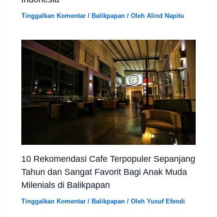
Tinggalkan Komentar
/
Balikpapan
/ Oleh
Alind Napitu
10 Rekomendasi Cafe Terpopuler Sepanjang
Tahun dan Sangat Favorit Bagi Anak Muda
Milenials di Balikpapan
Tinggalkan Komentar
/
Balikpapan
/ Oleh
Yusuf Efendi