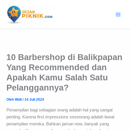
Lewati
ke
konten
10 Barbershop di Balikpapan
Yang Recommended dan
Apakah Kamu Salah Satu
Pelanggannya?
Oleh
Widi
/
14 Juli 2024
Penampilan bagi sebagian orang adalah hal yang sangat
penting. Karena first impressions seseorang adalah lewat
penampilan mereka. Bahkan jaman now, banyak yang