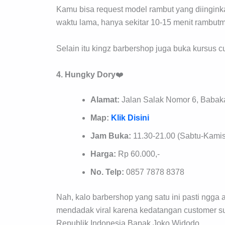
Kamu bisa request model rambut yang diingin
waktu lama, hanya sekitar 10-15 menit rambut
Selain itu kingz barbershop juga buka kursus c
4. Hungky Dory
❤️
Alamat:
Jalan Salak Nomor 6, Babaka
Map:
Klik Disini
Jam Buka:
11.30-21.00 (Sabtu-Kamis)
Harga:
Rp 60.000,-
No. Telp:
0857 7878 8378
Nah, kalo barbershop yang satu ini pasti ngga 
mendadak viral karena kedatangan customer supe
Republik Indonesia Bapak Joko Widodo.