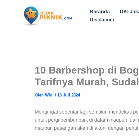
Lewati
ke
Beranda
DKI Jak
konten
Disclaimer
10 Barbershop di Bo
Tarifnya Murah, Sud
Oleh
Widi
/
13 Juli 2024
Mengingat sebentar lagi semakin mendekati p
untuk pergi berlibur baik di dalam maupun luar 
maupun pasangan akan dilakoni dengan penu