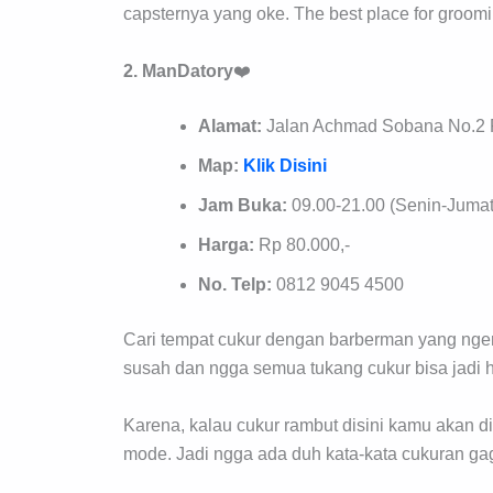
capsternya yang oke. The best place for groom
2. ManDatory
❤️
Alamat:
Jalan Achmad Sobana No.2 RT
Map:
Klik Disini
Jam Buka:
09.00-21.00 (Senin-Jumat
Harga:
Rp 80.000,-
No. Telp:
0812 9045 4500
Cari tempat cukur dengan barberman yang nge
susah dan ngga semua tukang cukur bisa jadi ha
Karena, kalau cukur rambut disini kamu akan dit
mode. Jadi ngga ada duh kata-kata cukuran ga