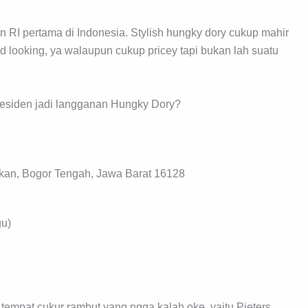
RI pertama di Indonesia. Stylish hungky dory cukup mahir
 looking, ya walaupun cukup pricey tapi bukan lah suatu
siden jadi langganan Hungky Dory?
kan, Bogor Tengah, Jawa Barat 16128
gu)
tempat cukur rambut yang ngga kalah oke, yaitu Pieters