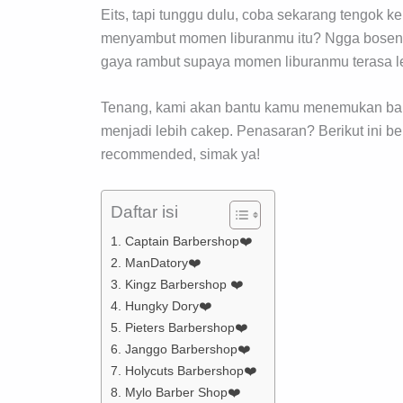
Eits, tapi tunggu dulu, coba sekarang tengok
menyambut momen liburanmu itu? Ngga bosen d
gaya rambut supaya momen liburanmu terasa l
Tenang, kami akan bantu kamu menemukan barb
menjadi lebih cakep. Penasaran? Berikut ini 
recommended, simak ya!
Daftar isi
1. Captain Barbershop❤️
2. ManDatory❤️
3. Kingz Barbershop ❤️
4. Hungky Dory❤️
5. Pieters Barbershop❤️
6. Janggo Barbershop❤️
7. Holycuts Barbershop❤️
8. Mylo Barber Shop❤️