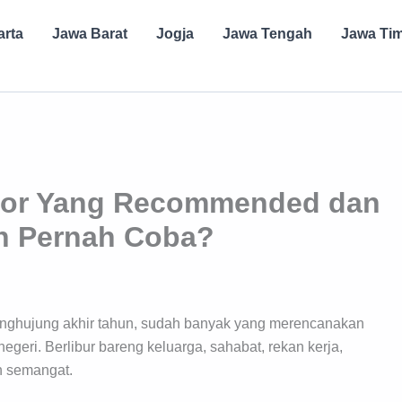
arta
Jawa Barat
Jogja
Jawa Tengah
Jawa Ti
gor Yang Recommended dan
ah Pernah Coba?
enghujung akhir tahun, sudah banyak yang merencanakan
negeri. Berlibur bareng keluarga, sahabat, rekan kerja,
h semangat.