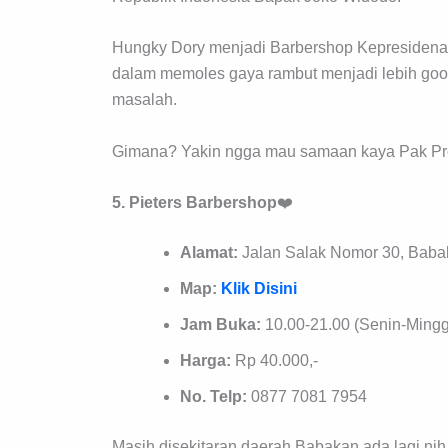
Hungky Dory menjadi Barbershop Kepresidenan 
dalam memoles gaya rambut menjadi lebih good
masalah.
Gimana? Yakin ngga mau samaan kaya Pak Pre
5. Pieters Barbershop
❤️
Alamat:
Jalan Salak Nomor 30, Baba
Map:
Klik Disini
Jam Buka:
10.00-21.00 (Senin-Ming
Harga:
Rp 40.000,-
No. Telp:
0877 7081 7954
Masih disekitaran daerah Babakan ada lagi nih 