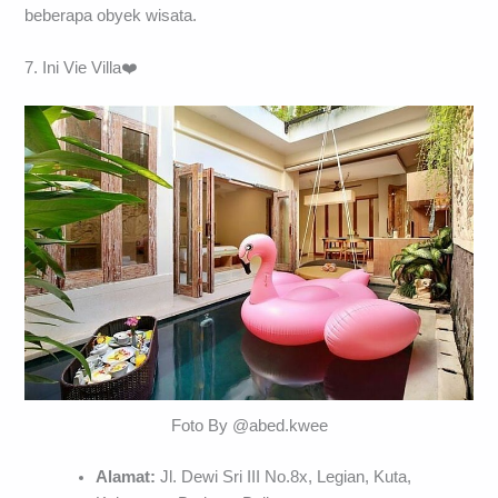
beberapa obyek wisata.
7. Ini Vie Villa❤️
Foto By @abed.kwee
Alamat:
Jl. Dewi Sri III No.8x, Legian, Kuta,