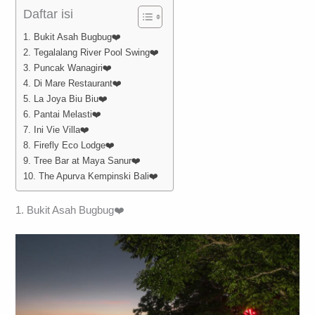
Daftar isi
1. Bukit Asah Bugbug❤️
2. Tegalalang River Pool Swing❤️
3. Puncak Wanagiri❤️
4. Di Mare Restaurant❤️
5. La Joya Biu Biu❤️
6. Pantai Melasti❤️
7. Ini Vie Villa❤️
8. Firefly Eco Lodge❤️
9. Tree Bar at Maya Sanur❤️
10. The Apurva Kempinski Bali❤️
1. Bukit Asah Bugbug❤️