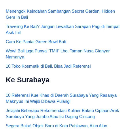
Menengok Keindahan Sambangan Secret Garden, Hidden
Gem In Bali
Traveling Ke Bali? Jangan Lewatkan Sarapan Pagi di Tempat
Asik Ini!
Cara Ke Pantai Green Bowl Bali
Wow! Bali juga Punya “TMII” Lho, Taman Nusa Gianyar
Namanya
10 Toko Kosmetik di Bali, Bisa Jadi Referensi
Ke Surabaya
10 Referensi Kue Khas di Daerah Surabaya Yang Rasanya
Maknyus Ini Wajib Dibawa Pulang!
Jelajahi Beberapa Rekomendasi Kuliner Bakso Ciptaan Arek
Suroboyo Yang Jumbo Atau Isi Daging Cincang
Segera Buka! Objek Baru di Kota Pahlawan, Alun Alun