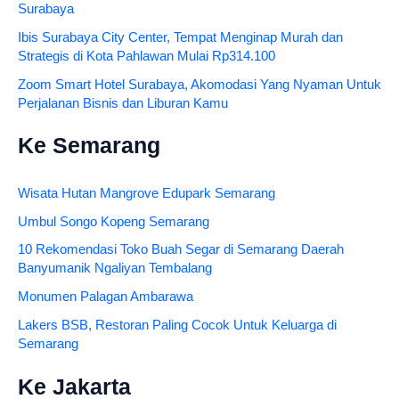
Surabaya
Ibis Surabaya City Center, Tempat Menginap Murah dan
Strategis di Kota Pahlawan Mulai Rp314.100
Zoom Smart Hotel Surabaya, Akomodasi Yang Nyaman Untuk
Perjalanan Bisnis dan Liburan Kamu
Ke Semarang
Wisata Hutan Mangrove Edupark Semarang
Umbul Songo Kopeng Semarang
10 Rekomendasi Toko Buah Segar di Semarang Daerah
Banyumanik Ngaliyan Tembalang
Monumen Palagan Ambarawa
Lakers BSB, Restoran Paling Cocok Untuk Keluarga di
Semarang
Ke Jakarta