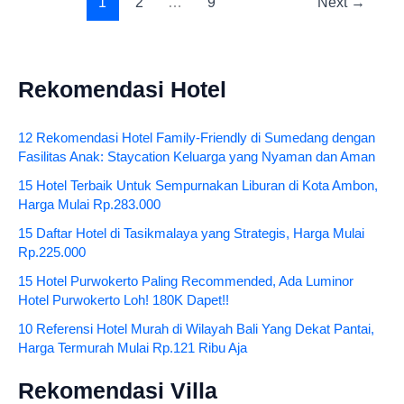
1
2
…
9
Next
→
Rekomendasi Hotel
12 Rekomendasi Hotel Family-Friendly di Sumedang dengan
Fasilitas Anak: Staycation Keluarga yang Nyaman dan Aman
15 Hotel Terbaik Untuk Sempurnakan Liburan di Kota Ambon,
Harga Mulai Rp.283.000
15 Daftar Hotel di Tasikmalaya yang Strategis, Harga Mulai
Rp.225.000
15 Hotel Purwokerto Paling Recommended, Ada Luminor
Hotel Purwokerto Loh! 180K Dapet!!
10 Referensi Hotel Murah di Wilayah Bali Yang Dekat Pantai,
Harga Termurah Mulai Rp.121 Ribu Aja
Rekomendasi Villa