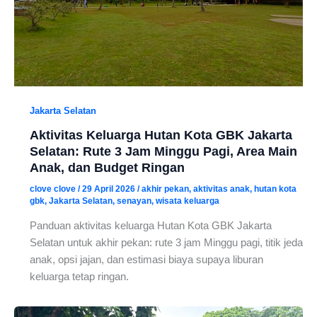
Jakarta Selatan
Aktivitas Keluarga Hutan Kota GBK Jakarta
Selatan: Rute 3 Jam Minggu Pagi, Area Main
Anak, dan Budget Ringan
clove clove
/
29 April 2026
/
akhir pekan
,
aktivitas anak
,
hutan kota
gbk
,
Jakarta Selatan
,
senayan
,
wisata keluarga
Panduan aktivitas keluarga Hutan Kota GBK Jakarta
Selatan untuk akhir pekan: rute 3 jam Minggu pagi, titik jeda
anak, opsi jajan, dan estimasi biaya supaya liburan
keluarga tetap ringan.