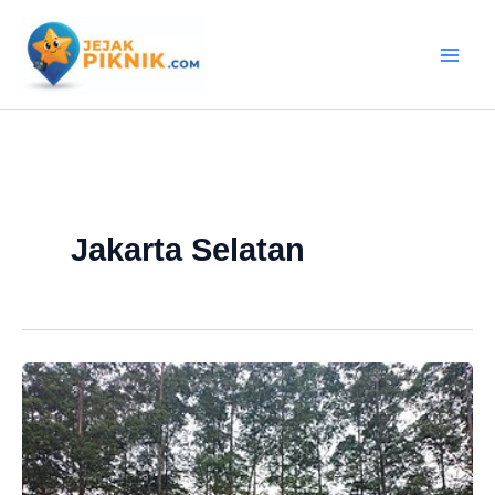
Lewati
ke
konten
Jakarta Selatan