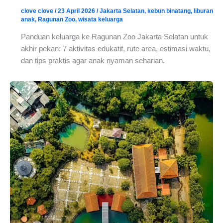
clove clove
/
23 April 2026
/
Jakarta Selatan
,
kebun binatang
,
liburan
anak
,
Ragunan Zoo
,
wisata keluarga
Panduan keluarga ke Ragunan Zoo Jakarta Selatan untuk
akhir pekan: 7 aktivitas edukatif, rute area, estimasi waktu,
dan tips praktis agar anak nyaman seharian.