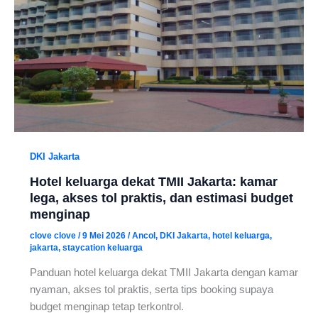
DKI Jakarta
Hotel keluarga dekat TMII Jakarta: kamar
lega, akses tol praktis, dan estimasi budget
menginap
clove clove
/
9 Mei 2026
/
Ancol
,
DKI Jakarta
,
hotel keluarga
,
jakarta
,
staycation keluarga
Panduan hotel keluarga dekat TMII Jakarta dengan kamar
nyaman, akses tol praktis, serta tips booking supaya
budget menginap tetap terkontrol.