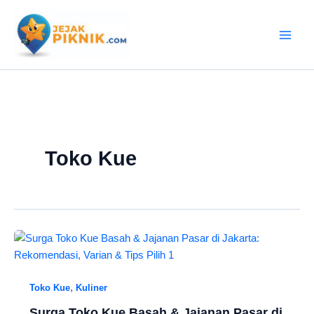
Lewati
ke
konten
Toko Kue
,
Toko Kue
Kuliner
Surga Toko Kue Basah & Jajanan Pasar di