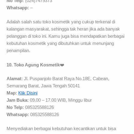
No Telp:
(024)7479373
Whatsapp:
–
Adalah salah satu toko kosmetik yang cukup terkenal di
kalangan masyarakat, sehingga tak heran jika ada banyak
pelanggan di toko ini. Kamu juga bisa mendapatkan berbagai
kebutuhan kosmetik yang dibutuhkan untuk menunjang
penampilan.
10. Toko Agung Kosmetik
❤️
Alamat:
Jl. Puspanjolo Barat Raya No.18E, Cabean,
Semarang Barat, Jawa Tengah 50141
Map:
Klik Disini
Jam Buka:
09.00 – 17.00 WIB, Minggu libur
No Telp:
085325588126
Whatsapp:
085325588126
Menyediakan berbagai kebutuhan kecantikan untuk bisa