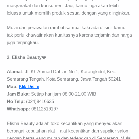
masyarakat dan konsumen. Jadi, kamu juga akan lebih
leluasa untuk memilih produk sesuai dengan yang diinginkan.
Mulai dari perawatan rambut sampai kaki ada di sini, kamu
tak perlu khawatir akan kualitasnya karena terjamin dan harga
juga terjangkau.
2. Elisha Beauty
❤️
Alamat:
Jl. Kh Ahmad Dahlan No.1, Karangkidul, Kec.
Semarang Tengah, Kota Semarang, Jawa Tengah 50241
Map:
Klik Disini
Jam Buka:
Setiap hari jam 08.00-21.00 WIB
No Telp:
(024)8416635
Whatsapp:
08112519197
Elisha Beauty adalah toko kecantikan yang menyediakan
berbagai kebutuhan alat – alat kecantikan dan supplier salon
dengan harga yang murah dan terlengkap di Semarang. Mulai