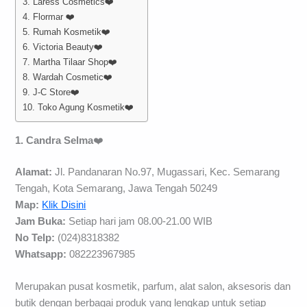
3. Laress Cosmetics❤️
4. Flormar ❤️
5. Rumah Kosmetik❤️
6. Victoria Beauty❤️
7. Martha Tilaar Shop❤️
8. Wardah Cosmetic❤️
9. J-C Store❤️
10. Toko Agung Kosmetik❤️
1. Candra Selma
❤️
Alamat:
Jl. Pandanaran No.97, Mugassari, Kec. Semarang
Tengah, Kota Semarang, Jawa Tengah 50249
Map:
Klik Disini
Jam Buka:
Setiap hari jam 08.00-21.00 WIB
No Telp:
(024)8318382
Whatsapp:
082223967985
Merupakan pusat kosmetik, parfum, alat salon, aksesoris dan
butik dengan berbagai produk yang lengkap untuk setiap