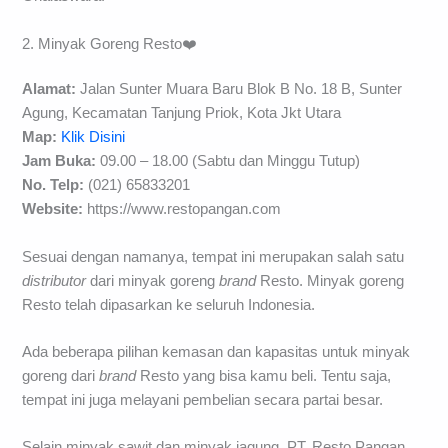
2. Minyak Goreng Resto❤️
Alamat:
Jalan Sunter Muara Baru Blok B No. 18 B, Sunter
Agung, Kecamatan Tanjung Priok, Kota Jkt Utara
Map:
Klik Disini
Jam Buka:
09.00 – 18.00 (Sabtu dan Minggu Tutup)
No. Telp:
(021) 65833201
Website:
https://www.restopangan.com
Sesuai dengan namanya, tempat ini merupakan salah satu
distributor
dari minyak goreng
brand
Resto. Minyak goreng
Resto telah dipasarkan ke seluruh Indonesia.
Ada beberapa pilihan kemasan dan kapasitas untuk minyak
goreng dari
brand
Resto yang bisa kamu beli. Tentu saja,
tempat ini juga melayani pembelian secara partai besar.
Selain minyak sawit dan minyak jagung, PT. Resto Pangan