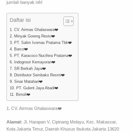
jumlah banyak nih!
Daftar isi
1. CV. Airmas Ghalaswara❤️
2. Minyak Goreng Resto❤️
3. PT. Salim Ivomas Pratama Tbk❤️
4. Barco❤️
5. PT. Karacoco Nucifera Pratama❤️
6. Indogrosir Kemayoran❤️
7. SR Berkah Jaya❤️
8. Distributor Sembako Resmi❤️
9. Sinar Matahari❤️
10. PT. Gulent Jaya Abadi❤️
11. Bimoli❤️
1. CV. Airmas Ghalaswara❤️
Alamat:
Jl. Harapan V, Cipinang Melayu, Kec. Makassar,
Kota Jakarta Timur, Daerah Khusus Ibukota Jakarta 13620