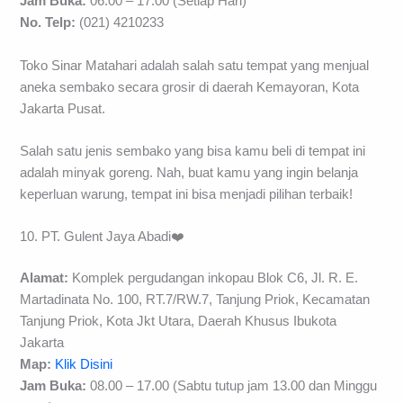
Jam Buka:
06.00 – 17.00 (Setiap Hari)
No. Telp:
(021) 4210233
Toko Sinar Matahari adalah salah satu tempat yang menjual
aneka sembako secara grosir di daerah Kemayoran, Kota
Jakarta Pusat.
Salah satu jenis sembako yang bisa kamu beli di tempat ini
adalah minyak goreng. Nah, buat kamu yang ingin belanja
keperluan warung, tempat ini bisa menjadi pilihan terbaik!
10. PT. Gulent Jaya Abadi❤️
Alamat:
Komplek pergudangan inkopau Blok C6, Jl. R. E.
Martadinata No. 100, RT.7/RW.7, Tanjung Priok, Kecamatan
Tanjung Priok, Kota Jkt Utara, Daerah Khusus Ibukota
Jakarta
Map:
Klik Disini
Jam Buka:
08.00 – 17.00 (Sabtu tutup jam 13.00 dan Minggu