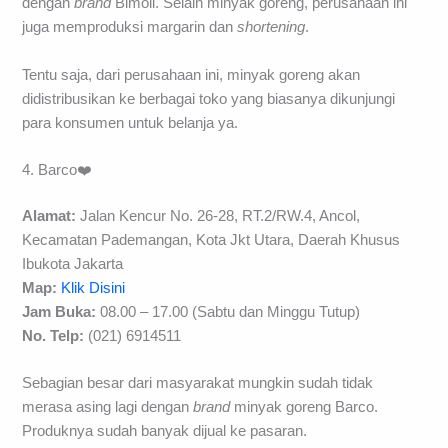
dengan
brand
Bimoli. Selain minyak goreng, perusahaan ini
juga memproduksi margarin dan
shortening
.
Tentu saja, dari perusahaan ini, minyak goreng akan
didistribusikan ke berbagai toko yang biasanya dikunjungi
para konsumen untuk belanja ya.
4. Barco❤️
Alamat:
Jalan Kencur No. 26-28, RT.2/RW.4, Ancol,
Kecamatan Pademangan, Kota Jkt Utara, Daerah Khusus
Ibukota Jakarta
Map:
Klik Disini
Jam Buka:
08.00 – 17.00 (Sabtu dan Minggu Tutup)
No. Telp:
(021) 6914511
Sebagian besar dari masyarakat mungkin sudah tidak
merasa asing lagi dengan
brand
minyak goreng Barco.
Produknya sudah banyak dijual ke pasaran.