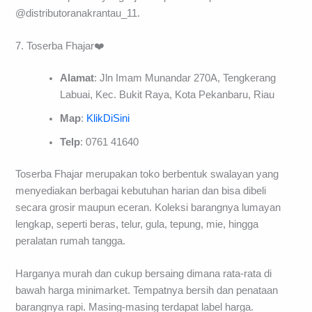
@distributoranakrantau_11.
7. Toserba Fhajar❤️
Alamat
: Jln Imam Munandar 270A, Tengkerang
Labuai, Kec. Bukit Raya, Kota Pekanbaru, Riau
Map
:
KlikDiSini
Telp
: 0761 41640
Toserba Fhajar merupakan toko berbentuk swalayan yang
menyediakan berbagai kebutuhan harian dan bisa dibeli
secara grosir maupun eceran. Koleksi barangnya lumayan
lengkap, seperti beras, telur, gula, tepung, mie, hingga
peralatan rumah tangga.
Harganya murah dan cukup bersaing dimana rata-rata di
bawah harga minimarket. Tempatnya bersih dan penataan
barangnya rapi. Masing-masing terdapat label harga.