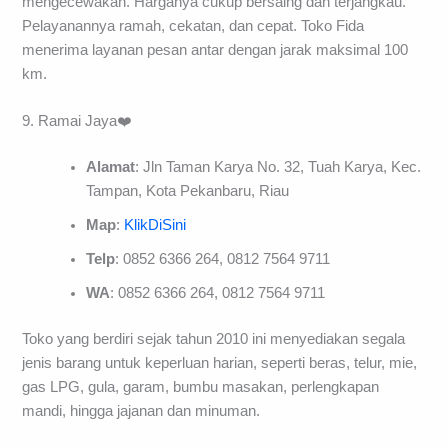
mengecewakan. Harganya cukup bersaing dan terjangkau.
Pelayanannya ramah, cekatan, dan cepat. Toko Fida
menerima layanan pesan antar dengan jarak maksimal 100
km.
9. Ramai Jaya❤️
Alamat
: Jln Taman Karya No. 32, Tuah Karya, Kec.
Tampan, Kota Pekanbaru, Riau
Map
:
KlikDiSini
Telp
: 0852 6366 264, 0812 7564 9711
WA
: 0852 6366 264, 0812 7564 9711
Toko yang berdiri sejak tahun 2010 ini menyediakan segala
jenis barang untuk keperluan harian, seperti beras, telur, mie,
gas LPG, gula, garam, bumbu masakan, perlengkapan
mandi, hingga jajanan dan minuman.