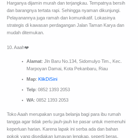
Harganya dijamin murah dan terjangkau. Tempatnya bersih
dan barangnya tertata rapi. Sehingga nyaman dikunjungi.
Pelayanannya juga ramah dan komunikatif. Lokasinya
strategis di kawasan perdagangan Jalan Taman Karya dan
mudah ditemukan.
10. Aaah❤️
Alamat
: Jln Baru No.134, Sidomulyo Tim., Kec.
Marpoyan Damai, Kota Pekanbaru, Riau
Map
:
KlikDiSini
Telp
: 0852 1393 2053
WA
: 0852 1393 2053
Toko Aaah merupakan surga belanja bagi para ibu rumah
tangga agar tidak perlu jauh-jauh ke pasar untuk memenuhi
keperluan harian. Karena lapak ini serba ada dan bahan
pokok yang disediakan lumayan lengkap, seperti beras,