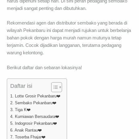
harus dipenuhi setiap hari. Di sini peran pedagang sembako
menjadi sangat penting dan dibutuhkan.
Rekomendasi agen dan distributor sembako yang berada di
wilayah Pekanbaru ini dapat menjadi rujukan untuk berbelanja
bahan pokok dengan harga murah namun mutunya tetap
terjamin. Cocok dijadikan langganan, terutama pedagang
warung kelontong.
Berikut daftar dan sebaran lokasinya!
Daftar isi
1. Lotte Grosir Pekanbaru❤️
2. Sembako Pekanbaru❤️
3. Tiga K❤️
4. Kurniawan Bersaudara❤️
5. Indogrosir Pekanbaru❤️
6. Anak Rantau❤️
7. Toserba Fhajar❤️