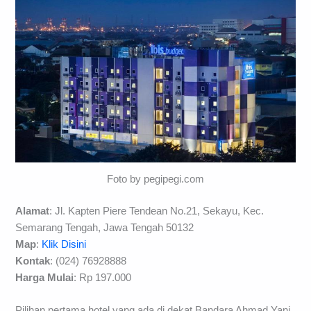
Foto by pegipegi.com
Alamat
: Jl. Kapten Piere Tendean No.21, Sekayu, Kec.
Semarang Tengah, Jawa Tengah 50132
Map
:
Klik Disini
Kontak
:
(024) 76928888
Harga Mulai
: Rp 197.000
Pilihan pertama hotel yang ada di dekat Bandara Ahmad Yani