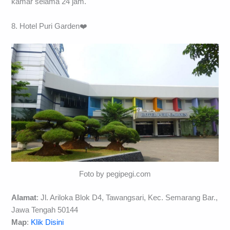
kamar selama 24 jam.
8. Hotel Puri Garden❤️
Foto by pegipegi.com
Alamat
: Jl. Ariloka Blok D4, Tawangsari, Kec. Semarang Bar.,
Jawa Tengah 50144
Map
:
Klik Disini