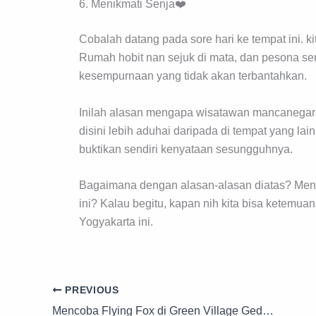
6. Menikmati Senja❤️
Cobalah datang pada sore hari ke tempat ini. 
Rumah hobit nan sejuk di mata, dan pesona se
kesempurnaan yang tidak akan terbantahkan.
Inilah alasan mengapa wisatawan mancanegara s
disini lebih aduhai daripada di tempat yang lai
buktikan sendiri kenyataan sesungguhnya.
Bagaimana dengan alasan-alasan diatas? Menar
ini? Kalau begitu, kapan nih kita bisa ketemua
Yogyakarta ini.
PREVIOUS
Mencoba Flying Fox di Green Village Gedangsari Yogyakarta