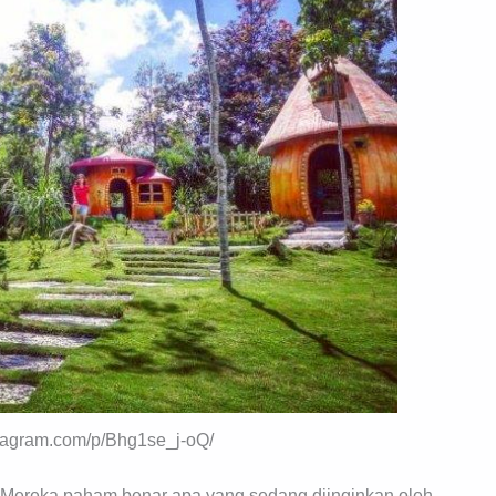
tagram.com/p/Bhg1se_j-oQ/
. Mereka paham benar apa yang sedang diinginkan oleh