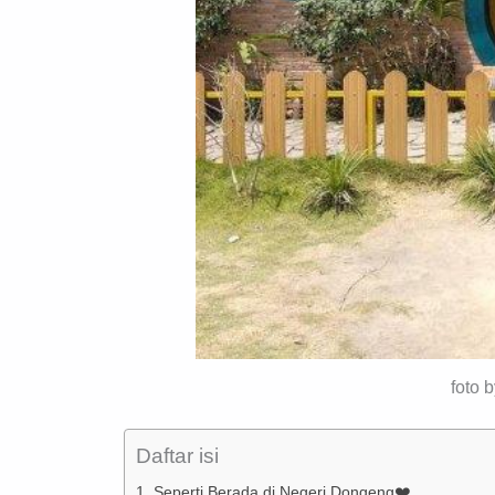
foto 
Daftar isi
1. Seperti Berada di Negeri Dongeng❤️