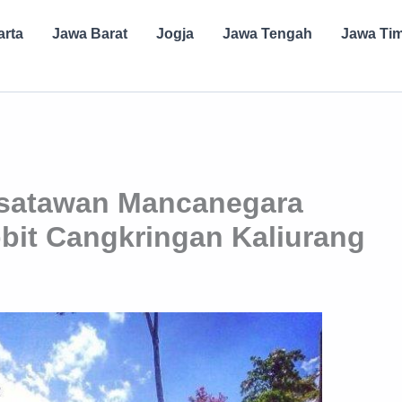
arta
Jawa Barat
Jogja
Jawa Tengah
Jawa Ti
isatawan Mancanegara
it Cangkringan Kaliurang