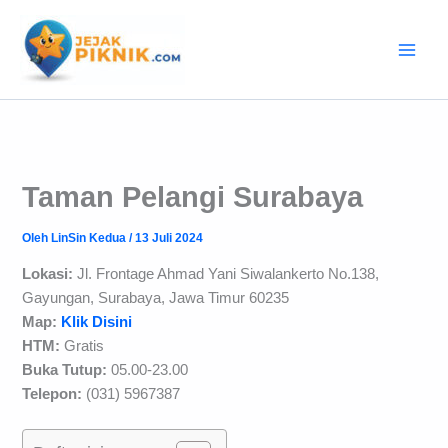
Lewati
ke
konten
Taman Pelangi Surabaya
Oleh
LinSin Kedua
/
13 Juli 2024
Lokasi:
Jl. Frontage Ahmad Yani Siwalankerto No.138,
Gayungan, Surabaya, Jawa Timur 60235
Map:
Klik Disini
HTM:
Gratis
Buka Tutup:
05.00-23.00
Telepon:
(031) 5967387