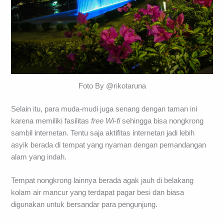
Foto By @rikotaruna
Selain itu, para muda-mudi juga senang dengan taman ini
karena memiliki fasilitas
free Wi-fi
sehingga bisa nongkrong
sambil internetan. Tentu saja aktifitas internetan jadi lebih
asyik berada di tempat yang nyaman dengan pemandangan
alam yang indah.
Tempat nongkrong lainnya berada agak jauh di belakang
kolam air mancur yang terdapat pagar besi dan biasa
digunakan untuk bersandar para pengunjung.