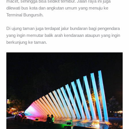
macet, sehingga bisa sedikit terhibur. Jalan raya ini juga
dilewati bus kota dan angkutan umum yang menuju ke
Terminal Bungursih.
Di ujung taman juga terdapat jalur bundaran bagi pengendara
yang ingin memutar balik arah kendaraan ataupun yang ingin
berkunjung ke taman.