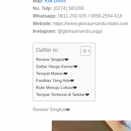
Map:
Klik Disini
No. Telp:
(0274) 565286
Whatsapp:
0811-292-935 / 0856-2554-618
Website:
https://www.gloriaamanda-hotel.com
Instagram:
@gloriaamanda.jogja
Daftar isi
Review Singkat❤️
Daftar Harga Kamar❤️
Tempat Makan❤️
Fasilitas Yang Ada❤️
Rute Menuju Lokasi❤️
Tempat Terkenal di Sekitar❤️
Review Singkat❤️