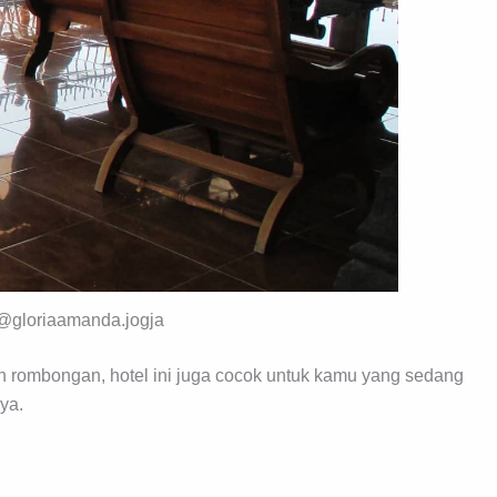
 @gloriaamanda.jogja
 rombongan, hotel ini juga cocok untuk kamu yang sedang
ya.