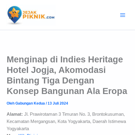
Lewati
ke
konten
Menginap di Indies Heritage
Hotel Jogja, Akomodasi
Bintang Tiga Dengan
Konsep Bangunan Ala Eropa
Oleh
Gabungan Kedua
/
13 Juli 2024
Alamat:
Jl. Prawirotaman 3 Timuran No. 3, Brontokusuman,
Kecamatan Mergangsan, Kota Yogyakarta, Daerah Istimewa
Yogyakarta