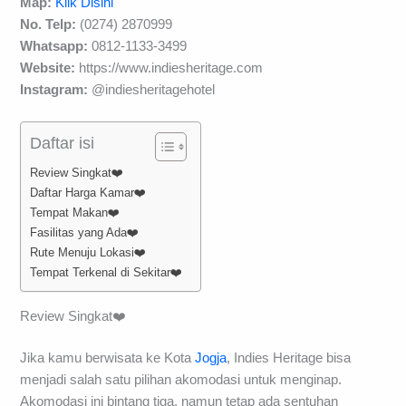
Map:
Klik Disini
No. Telp:
(0274) 2870999
Whatsapp:
0812-1133-3499
Website:
https://www.indiesheritage.com
Instagram:
@indiesheritagehotel
Daftar isi
Review Singkat❤️
Daftar Harga Kamar❤️
Tempat Makan❤️
Fasilitas yang Ada❤️
Rute Menuju Lokasi❤️
Tempat Terkenal di Sekitar❤️
Review Singkat❤️
Jika kamu berwisata ke Kota
Jogja
, Indies Heritage bisa
menjadi salah satu pilihan akomodasi untuk menginap.
Akomodasi ini bintang tiga, namun tetap ada sentuhan