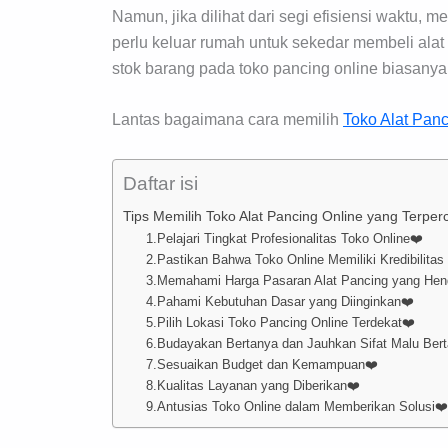
Namun, jika dilihat dari segi efisiensi waktu, me
perlu keluar rumah untuk sekedar membeli alat 
stok barang pada toko pancing online biasanya 
Lantas bagaimana cara memilih
Toko Alat Panc
Daftar isi
Tips Memilih Toko Alat Pancing Online yang Terper
1.Pelajari Tingkat Profesionalitas Toko Online❤️
2.Pastikan Bahwa Toko Online Memiliki Kredibilitas
3.Memahami Harga Pasaran Alat Pancing yang Hend
4.Pahami Kebutuhan Dasar yang Diinginkan❤️
5.Pilih Lokasi Toko Pancing Online Terdekat❤️
6.Budayakan Bertanya dan Jauhkan Sifat Malu Ber
7.Sesuaikan Budget dan Kemampuan❤️
8.Kualitas Layanan yang Diberikan❤️
9.Antusias Toko Online dalam Memberikan Solusi❤️