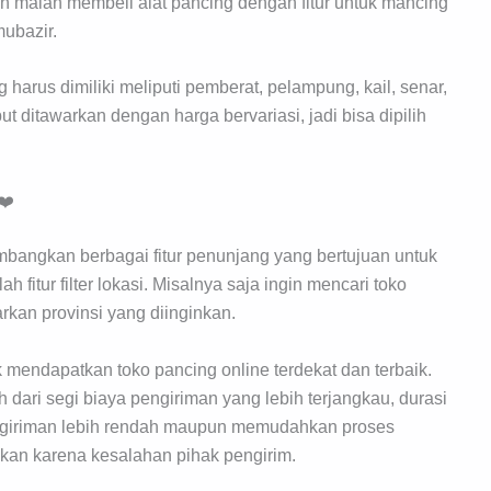
an malah membeli alat pancing dengan fitur untuk mancing
mubazir.
harus dimiliki meliputi pemberat, pelampung, kail, senar,
ut ditawarkan dengan harga bervariasi, jadi bisa dipilih
❤️
mbangkan berbagai fitur penunjang yang bertujuan untuk
itur filter lokasi. Misalnya saja ingin mencari toko
arkan provinsi yang diinginkan.
k mendapatkan toko pancing online terdekat dan terbaik.
 dari segi biaya pengiriman yang lebih terjangkau, durasi
pengiriman lebih rendah maupun memudahkan proses
ginkan karena kesalahan pihak pengirim.