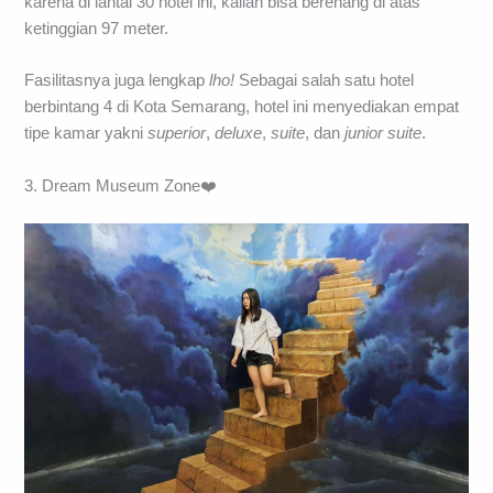
karena di lantai 30 hotel ini, kalian bisa berenang di atas
ketinggian 97 meter.
Fasilitasnya juga lengkap
lho!
Sebagai salah satu hotel
berbintang 4 di Kota Semarang, hotel ini menyediakan empat
tipe kamar yakni
superior
,
deluxe
,
suite
, dan
junior suite
.
3. Dream Museum Zone❤️