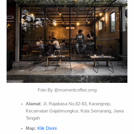
Foto By @momentcoffee.smg
Alamat:
Jl. Rajabasa No.82-83, Karangrejo,
Kecamatan Gajahmungkur, Kota Semarang, Jawa
Tengah
Map:
Klik Disini