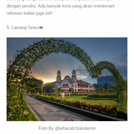
dengan perahu. Ada banyak kera yang akan menemani
rekreasi kalian juga
loh!
5. Lawang Sewu❤️
Foto By @whacidchoirulamin