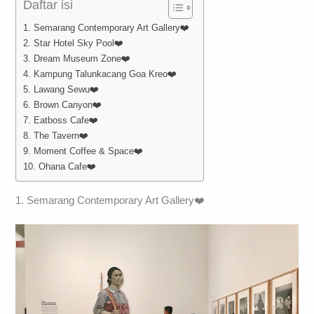
Daftar isi
1. Semarang Contemporary Art Gallery❤️
2. Star Hotel Sky Pool❤️
3. Dream Museum Zone❤️
4. Kampung Talunkacang Goa Kreo❤️
5. Lawang Sewu❤️
6. Brown Canyon❤️
7. Eatboss Cafe❤️
8. The Tavern❤️
9. Moment Coffee & Space❤️
10. Ohana Cafe❤️
1. Semarang Contemporary Art Gallery❤️