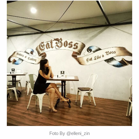
Foto By @elleni_zin