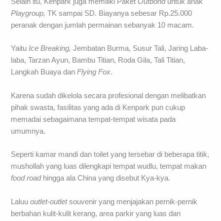
Selain itu, Kenpark juga memiliki Paket
Outbond
untuk anak
Playgroup,
TK sampai SD. Biayanya sebesar Rp.25.000
peranak dengan jumlah permainan sebanyak 10 macam.
Yaitu
Ice Breaking,
Jembatan Burma, Susur Tali, Jaring Laba-
laba, Tarzan Ayun, Bambu Titian, Roda Gila, Tali Titian,
Langkah Buaya dan
Flying Fox
.
Karena sudah dikelola secara profesional dengan melibatkan
pihak swasta, fasilitas yang ada di Kenpark pun cukup
memadai sebagaimana tempat-tempat wisata pada
umumnya.
Seperti kamar mandi dan toilet yang tersebar di beberapa titik,
mushollah yang luas dilengkapi tempat wudlu, tempat makan
food road
hingga ala China yang disebut Kya-kya.
Laluu
outlet-outlet
souvenir yang menjajakan pernik-pernik
berbahan kulit-kulit kerang, area parkir yang luas dan