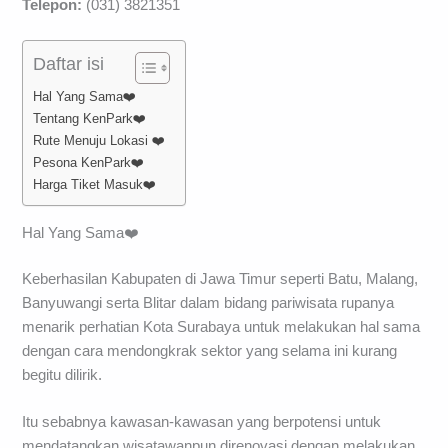
Telepon:
(031) 3821351
Daftar isi
Hal Yang Sama❤️
Tentang KenPark❤️
Rute Menuju Lokasi ❤️
Pesona KenPark❤️
Harga Tiket Masuk❤️
Hal Yang Sama❤️
Keberhasilan Kabupaten di Jawa Timur seperti Batu, Malang,
Banyuwangi serta Blitar dalam bidang pariwisata rupanya
menarik perhatian Kota Surabaya untuk melakukan hal sama
dengan cara mendongkrak sektor yang selama ini kurang
begitu dilirik.
Itu sebabnya kawasan-kawasan yang berpotensi untuk
mendatangkan wisatawanpun direnovasi dengan melakukan