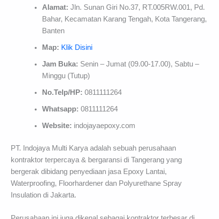
Alamat:
Jln. Sunan Giri No.37, RT.005RW.001, Pd.
Bahar, Kecamatan Karang Tengah, Kota Tangerang,
Banten
Map:
Klik Disini
Jam Buka:
Senin – Jumat (09.00-17.00), Sabtu –
Minggu (Tutup)
No.Telp/HP:
0811111264
Whatsapp:
0811111264
Website:
indojayaepoxy.com
PT. Indojaya Multi Karya adalah sebuah perusahaan
kontraktor terpercaya & bergaransi di Tangerang yang
bergerak dibidang penyediaan jasa Epoxy Lantai,
Waterproofing, Floorhardener dan Polyurethane Spray
Insulation di Jakarta.
Perusahaan ini juga dikenal sebagai kontraktor terbesar di