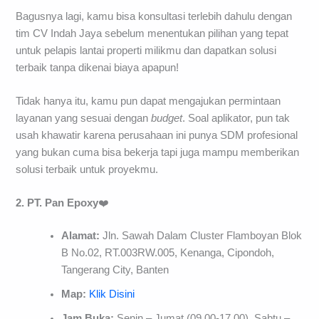
Bagusnya lagi, kamu bisa konsultasi terlebih dahulu dengan
tim CV Indah Jaya sebelum menentukan pilihan yang tepat
untuk pelapis lantai properti milikmu dan dapatkan solusi
terbaik tanpa dikenai biaya apapun!
Tidak hanya itu, kamu pun dapat mengajukan permintaan
layanan yang sesuai dengan
budget
. Soal aplikator, pun tak
usah khawatir karena perusahaan ini punya SDM profesional
yang bukan cuma bisa bekerja tapi juga mampu memberikan
solusi terbaik untuk proyekmu.
2. PT. Pan Epoxy
❤️
Alamat:
Jln. Sawah Dalam Cluster Flamboyan Blok
B No.02, RT.003RW.005, Kenanga, Cipondoh,
Tangerang City, Banten
Map:
Klik Disini
Jam Buka:
Senin – Jumat (09.00-17.00), Sabtu –