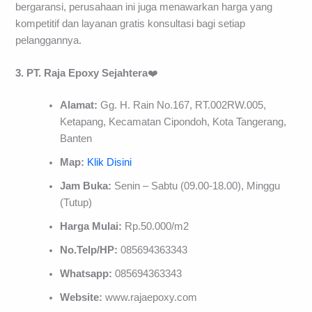
bergaransi, perusahaan ini juga menawarkan harga yang
kompetitif dan layanan gratis konsultasi bagi setiap
pelanggannya.
3. PT. Raja Epoxy Sejahtera
❤️
Alamat:
Gg. H. Rain No.167, RT.002RW.005,
Ketapang, Kecamatan Cipondoh, Kota Tangerang,
Banten
Map:
Klik Disini
Jam Buka:
Senin – Sabtu (09.00-18.00), Minggu
(Tutup)
Harga Mulai:
Rp.50.000/m2
No.Telp/HP:
085694363343
Whatsapp:
085694363343
Website:
www.rajaepoxy.com