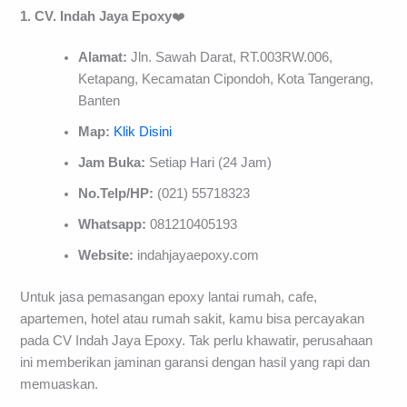
1. CV. Indah Jaya Epoxy
❤️
Alamat:
Jln. Sawah Darat, RT.003RW.006,
Ketapang, Kecamatan Cipondoh, Kota Tangerang,
Banten
Map:
Klik Disini
Jam Buka:
Setiap Hari (24 Jam)
No.Telp/HP:
(021) 55718323
Whatsapp:
081210405193
Website:
indahjayaepoxy.com
Untuk jasa pemasangan epoxy lantai rumah, cafe,
apartemen, hotel atau rumah sakit, kamu bisa percayakan
pada CV Indah Jaya Epoxy. Tak perlu khawatir, perusahaan
ini memberikan jaminan garansi dengan hasil yang rapi dan
memuaskan.