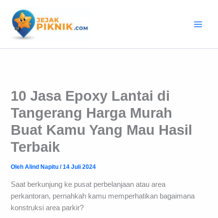
Lewati
ke
konten
10 Jasa Epoxy Lantai di
Tangerang Harga Murah
Buat Kamu Yang Mau Hasil
Terbaik
Oleh
Alind Napitu
/
14 Juli 2024
Saat berkunjung ke pusat perbelanjaan atau area
perkantoran, pernahkah kamu memperhatikan bagaimana
konstruksi area parkir?