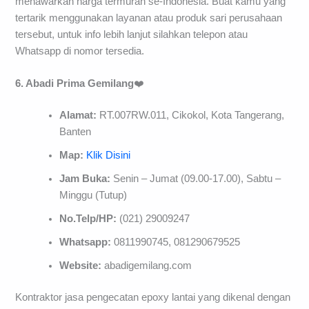
menawarkan harga termurah se-Indonesia. Buat kamu yang
tertarik menggunakan layanan atau produk sari perusahaan
tersebut, untuk info lebih lanjut silahkan telepon atau
Whatsapp di nomor tersedia.
6. Abadi Prima Gemilang
❤️
Alamat:
RT.007RW.011, Cikokol, Kota Tangerang,
Banten
Map:
Klik Disini
Jam Buka:
Senin – Jumat (09.00-17.00), Sabtu –
Minggu (Tutup)
No.Telp/HP:
(021) 29009247
Whatsapp:
0811990745, 081290679525
Website:
abadigemilang.com
Kontraktor jasa pengecatan epoxy lantai yang dikenal dengan