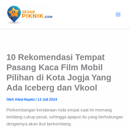
Lewati
ke
konten
10 Rekomendasi Tempat
Pasang Kaca Film Mobil
Pilihan di Kota Jogja Yang
Ada Iceberg dan Vkool
Oleh
Alind Napitu
/
13 Juli 2024
Perkembangan kendaraan roda empat saat ini memang
terbilang cukup pesat, sehingga apapun itu yang berhubungan
dengannya akan ikut berkembang.