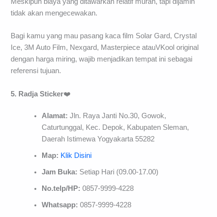
Meskipun biaya yang ditawarkan relatif murah, tapi dijamin
tidak akan mengecewakan.
Bagi kamu yang mau pasang kaca film Solar Gard, Crystal
Ice, 3M Auto Film, Nexgard, Masterpiece atauVKool original
dengan harga miring, wajib menjadikan tempat ini sebagai
referensi tujuan.
5. Radja Sticker
❤️
Alamat:
Jln. Raya Janti No.30, Gowok,
Caturtunggal, Kec. Depok, Kabupaten Sleman,
Daerah Istimewa Yogyakarta 55282
Map:
Klik Disini
Jam Buka:
Setiap Hari (09.00-17.00)
No.telp/HP:
0857-9999-4228
Whatsapp:
0857-9999-4228