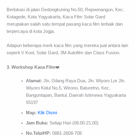
Berlokasi di jalan Gedongkuning No.50, Rejowinangun, Kec.
Kotagede, Kota Yogyakarta, Kaca Film Solar Gard
merupakan salah satu tempat pasang kaca film terbaik dan
terpercaya di kota Jogja.
Adapun beberapa merk kaca film yang mereka jual antara lain
seperti V Kool, Solar Gard, 3M Autofilm dan Class Fusion.
3. Workshop Kaca Film
❤️
Alamat:
Jln. Gilang Raya Dua, Jln. Wiyoro Lor Jln.
Wiyoro Kidul No.5, Wirono, Baturetno, Kec.
Banguntapan, Bantul, Daerah Istimewa Yogyakarta
55197
Map:
Klik Disini
Jam Buka:
Setiap Hari (08.00-21.00)
No.Telp/HP:
0881-2608-708