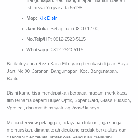
Banguntapan, Kec. Banguntapan, Bantul, Daerah
Istimewa Yogyakarta 55198
Map:
Klik Disini
Jam Buka:
Setiap hari (08.00-17.00)
No.Telp/HP:
0812-2523-5115
Whatsapp:
0812-2523-5115
Berikutnya ada Reza Kaca Film yang berlokasi di jalan Raya
Janti No.90, Jaranan, Banguntapan, Kec. Banguntapan,
Bantul.
Disini kamu bisa mendapatkan berbagai macam merk kaca
film ternama seperti Huper Optik, Sopar Gard, Glass Fussion,
Vprotect, dan masih banyak lagi
brand
lainnya.
Menurut
review
pelanggan, pelayanan toko ini juga sangat
memuaskan, dimana telah didukung produk berkualitas dan
ditangani oleh teknisi profesional yang siap melayani