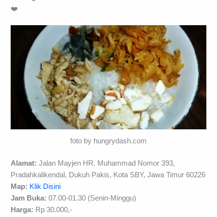
❤️
foto by hungrydash.com
Alamat:
Jalan Mayjen HR. Muhammad Nomor 393,
Pradahkalikendal, Dukuh Pakis, Kota SBY, Jawa Timur 60226
Map:
Klik Disini
Jam Buka:
07.00-01.30 (Senin-Minggu)
Harga:
Rp 30.000,-