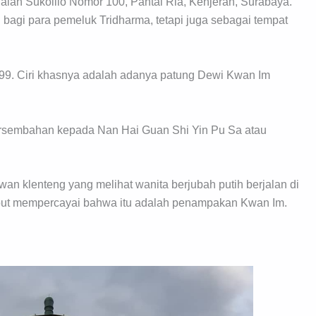
Jalan Sukolilo Nomor 100, Pantai Ria, Kenjeran, Surabaya.
 bagi para pemeluk Tridharma, tetapi juga sebagai tempat
1999. Ciri khasnya adalah adanya patung Dewi Kwan Im
ersembahan kepada Nan Hai Guan Shi Yin Pu Sa atau
wan klenteng yang melihat wanita berjubah putih berjalan di
sebut mempercayai bahwa itu adalah penampakan Kwan Im.