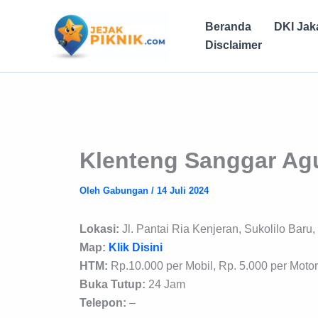
Lewati
ke
Beranda
DKI Jak
konten
Disclaimer
Klenteng Sanggar Ag
Oleh
Gabungan
/
14 Juli 2024
Lokasi:
Jl. Pantai Ria Kenjeran, Sukolilo Bar
Map:
Klik Disini
HTM:
Rp.10.000 per Mobil, Rp. 5.000 per Motor
Buka Tutup:
24 Jam
Telepon:
–