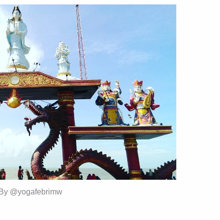
 By @yogafebrimw