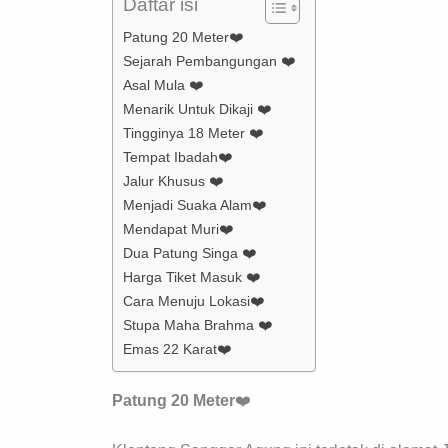
Daftar isi
Patung 20 Meter❤️
Sejarah Pembangungan ❤️
Asal Mula ❤️
Menarik Untuk Dikaji ❤️
Tingginya 18 Meter ❤️
Tempat Ibadah❤️
Jalur Khusus ❤️
Menjadi Suaka Alam❤️
Mendapat Muri❤️
Dua Patung Singa ❤️
Harga Tiket Masuk ❤️
Cara Menuju Lokasi❤️
Stupa Maha Brahma ❤️
Emas 22 Karat❤️
Patung 20 Meter
❤️