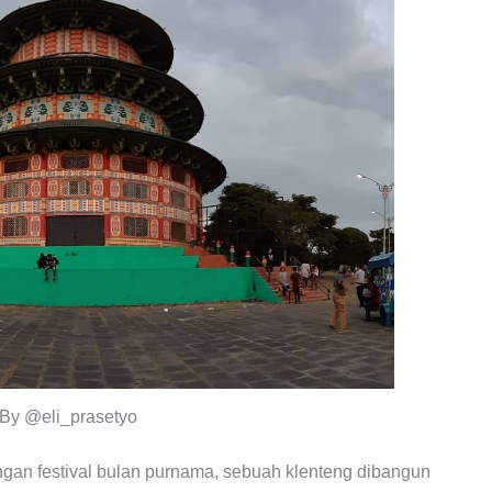
 By @eli_prasetyo
engan festival bulan purnama, sebuah klenteng dibangun