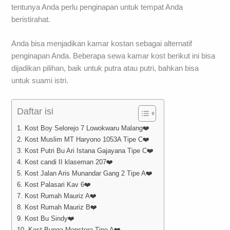
tentunya Anda perlu penginapan untuk tempat Anda
beristirahat.
Anda bisa menjadikan kamar kostan sebagai alternatif
penginapan Anda. Beberapa sewa kamar kost berikut ini bisa
dijadikan pilihan, baik untuk putra atau putri, bahkan bisa
untuk suami istri.
Daftar isi
1. Kost Boy Selorejo 7 Lowokwaru Malang❤️
2. Kost Muslim MT Haryono 1053A Tipe C❤️
3. Kost Putri Bu Ari Istana Gajayana Tipe C❤️
4. Kost candi II klaseman 207❤️
5. Kost Jalan Aris Munandar Gang 2 Tipe A❤️
6. Kost Palasari Kav 6❤️
7. Kost Rumah Mauriz A❤️
8. Kost Rumah Mauriz B❤️
9. Kost Bu Sindy❤️
10. Kost Bunga Monstera Tipe A❤️