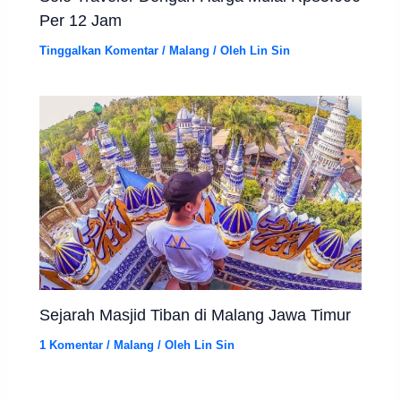
Per 12 Jam
Tinggalkan Komentar
/
Malang
/ Oleh
Lin Sin
Sejarah Masjid Tiban di Malang Jawa Timur
1 Komentar
/
Malang
/ Oleh
Lin Sin