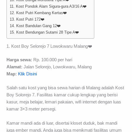
11. Kost Pondok Alam Sigura-gura A3/16 A❤️
12. Kost Putri Kembang Kertas❤️
13. Kost Putri 172❤️
14. Kost Bandulan Gang 12❤️
15. Kost Bendungan Sutami 28 Tipe A❤️
1. Kost Boy Selorejo 7 Lowokwaru Malang❤️
Harga sewa:
Rp. 100.000 per hari
Alamat:
Jalan Selorejo, Lowokwaru, Malang
Map:
Klik Disini
Salah satu kost yang bisa sewa harian di Malang adalah Kost
Boy Solorejo 7. Fasilitas kamar cukup lengkap yang berisi
kasur, meja belajar, lemari pakaian, wifi internet dengan luas
kamar 3×3 meter persegi.
Kamar mandi ada di luar, disertai kloset duduk, bak mandi
juga ember mandi. Anda juga bisa menikmati fasilitas umum