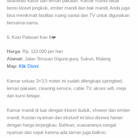
difasilitasi kasur dan lemari pakaian. Kamar mandi diluar
berisi kloset jongkok, ember mandi dan bak mandi. Anda juga
bisa menikmati fasilitas ruang santai dan TV untuk digunakan
bersama-sama.
6. Kost Palasari Kav 6❤️
Harga:
Rp. 110.000 per hari
Alamat:
Jalan Terusan Gigura-gura, Sukun, Malang
Map:
Klik Disini
Kamar seluas 3×3.5 meter ini sudah dilengkapi springbed,
lemari pakaian, cleaning service, cable TV, akses wifi, meja
dan kursi belajar.
Kamar mandi di luar dengan kloset duduk, shower dan ember
mandi. Kostan nyaman dan ekslusif ini bisa disewa harian
dengan harga terjangkau. Bahkan, suasananya sangat
nyaman dan sejuk karena ada taman juga balkon.