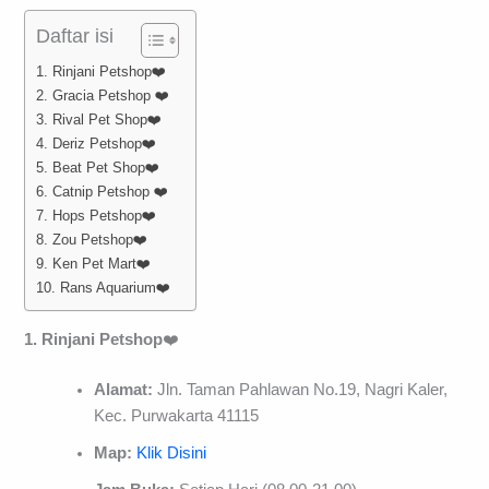
Daftar isi
1. Rinjani Petshop❤️
2. Gracia Petshop ❤️
3. Rival Pet Shop❤️
4. Deriz Petshop❤️
5. Beat Pet Shop❤️
6. Catnip Petshop ❤️
7. Hops Petshop❤️
8. Zou Petshop❤️
9. Ken Pet Mart❤️
10. Rans Aquarium❤️
1. Rinjani Petshop
❤️
Alamat:
Jln. Taman Pahlawan No.19, Nagri Kaler,
Kec. Purwakarta 41115
Map:
Klik Disini