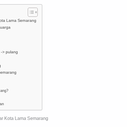
r Kota Lama Semarang
luarga
 -> pulang
g
 Semarang
lang?
pan
itar Kota Lama Semarang