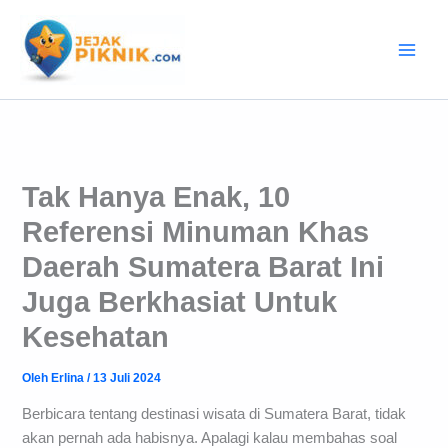
Lewati
ke
konten
Tak Hanya Enak, 10
Referensi Minuman Khas
Daerah Sumatera Barat Ini
Juga Berkhasiat Untuk
Kesehatan
Oleh
Erlina
/
13 Juli 2024
Berbicara tentang destinasi wisata di Sumatera Barat, tidak
akan pernah ada habisnya. Apalagi kalau membahas soal