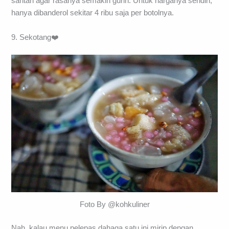
santan agar rasanya semakin gurih. Untuk harganya sendiri,
hanya dibanderol sekitar 4 ribu saja per botolnya.
9. Sekotang❤️
Foto By @kohkuliner
Nah, kalau menu pelepas dahaga satu ini mirip dengan