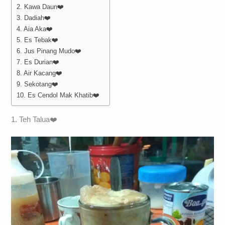
2. Kawa Daun❤️
3. Dadiah❤️
4. Aia Aka❤️
5. Es Tebak❤️
6. Jus Pinang Mudo❤️
7. Es Durian❤️
8. Air Kacang❤️
9. Sekotang❤️
10. Es Cendol Mak Khatib❤️
1. Teh Talua❤️