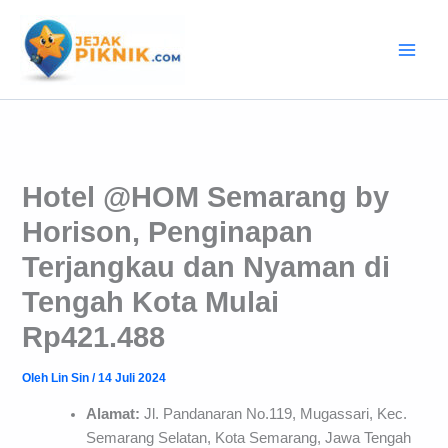
Lewati
ke
konten
Hotel @HOM Semarang by
Horison, Penginapan
Terjangkau dan Nyaman di
Tengah Kota Mulai
Rp421.488
Oleh
Lin Sin
/
14 Juli 2024
Alamat:
Jl. Pandanaran No.119, Mugassari, Kec.
Semarang Selatan, Kota Semarang, Jawa Tengah