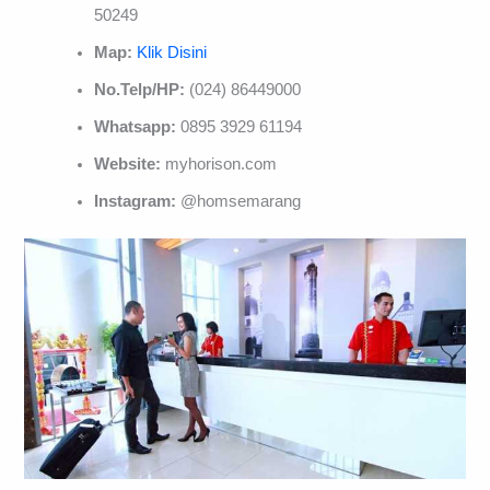
50249
Map:
Klik Disini
No.Telp/HP:
(024) 86449000
Whatsapp:
0895 3929 61194
Website:
myhorison.com
Instagram:
@homsemarang