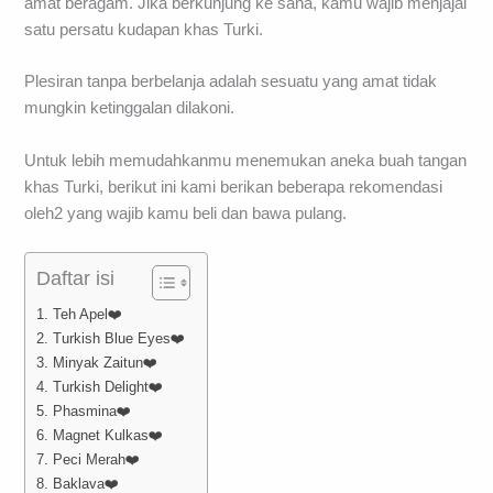
amat beragam. Jika berkunjung ke sana, kamu wajib menjajal
satu persatu kudapan khas Turki.
Plesiran tanpa berbelanja adalah sesuatu yang amat tidak
mungkin ketinggalan dilakoni.
Untuk lebih memudahkanmu menemukan aneka buah tangan
khas Turki, berikut ini kami berikan beberapa rekomendasi
oleh2 yang wajib kamu beli dan bawa pulang.
Daftar isi
1. Teh Apel❤️
2. Turkish Blue Eyes❤️
3. Minyak Zaitun❤️
4. Turkish Delight❤️
5. Phasmina❤️
6. Magnet Kulkas❤️
7. Peci Merah❤️
8. Baklava❤️