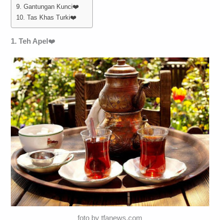
9. Gantungan Kunci❤️
10. Tas Khas Turki❤️
1. Teh Apel
❤️
foto by tfanews.com