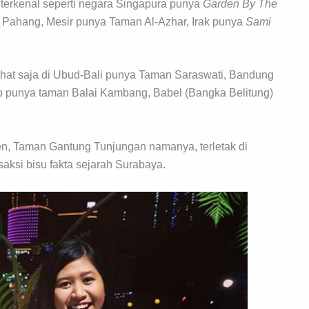
 terkenal seperti negara Singapura punya
Garden By The
 Pahang, Mesir punya Taman Al-Azhar, Irak punya
Sami
lihat saja di Ubud-Bali punya Taman Saraswati, Bandung
 punya taman Balai Kambang, Babel (Bangka Belitung)
en, Taman Gantung Tunjungan namanya, terletak di
aksi bisu fakta sejarah Surabaya.