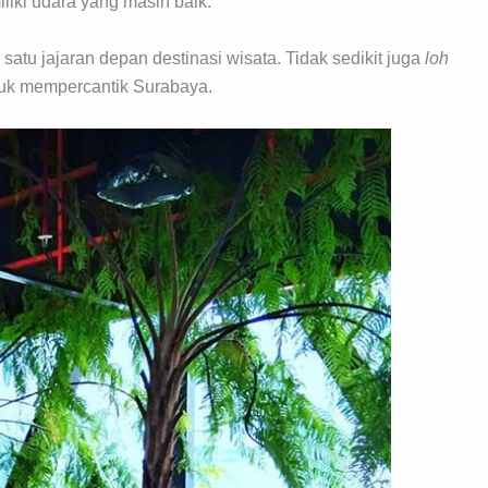
liki udara yang masih baik.
satu jajaran depan destinasi wisata. Tidak sedikit juga
loh
tuk mempercantik Surabaya.