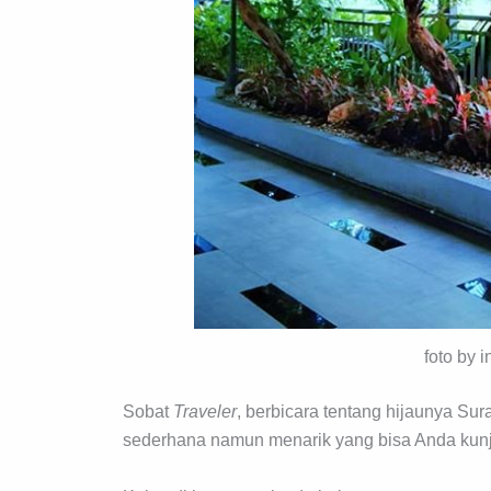
foto by 
Sobat
Traveler
, berbicara tentang hijaunya Sur
sederhana namun menarik yang bisa Anda kunj