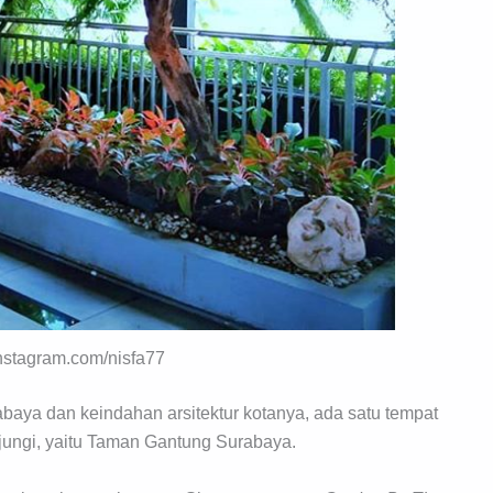
instagram.com/nisfa77
abaya dan keindahan arsitektur kotanya, ada satu tempat
ungi, yaitu Taman Gantung Surabaya.