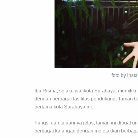
foto by ins
Ibu Risma, selaku walikota Surabaya, memili
dengan berbagai fasilitas pendukung, Taman Gan
pertama kota Surabaya ini.
Fungsi dan tujuannya jelas, taman ini dibuat un
berbagai kalangan dengan meletakkan berbagai