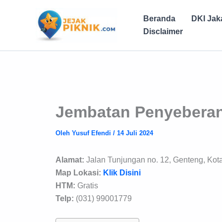
Lewati
ke
Beranda
DKI Jak
konten
Disclaimer
Jembatan Penyebera
Oleh
Yusuf Efendi
/
14 Juli 2024
Alamat:
Jalan Tunjungan no. 12, Genteng, Kot
Map Lokasi:
Klik Disini
HTM:
Gratis
Telp:
(031) 99001779