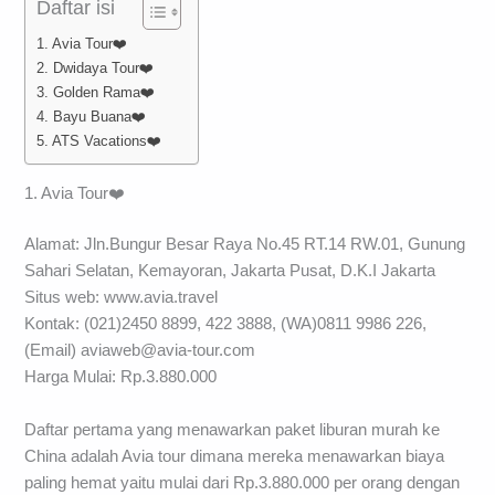
Daftar isi
1. Avia Tour❤️
2. Dwidaya Tour❤️
3. Golden Rama❤️
4. Bayu Buana❤️
5. ATS Vacations❤️
1. Avia Tour❤️
Alamat: Jln.Bungur Besar Raya No.45 RT.14 RW.01, Gunung
Sahari Selatan, Kemayoran, Jakarta Pusat, D.K.I Jakarta
Situs web: www.avia.travel
Kontak: (021)2450 8899, 422 3888, (WA)0811 9986 226,
(Email)
aviaweb@avia-tour.com
Harga Mulai: Rp.3.880.000
Daftar pertama yang menawarkan paket liburan murah ke
China adalah Avia tour dimana mereka menawarkan biaya
paling hemat yaitu mulai dari Rp.3.880.000 per orang dengan