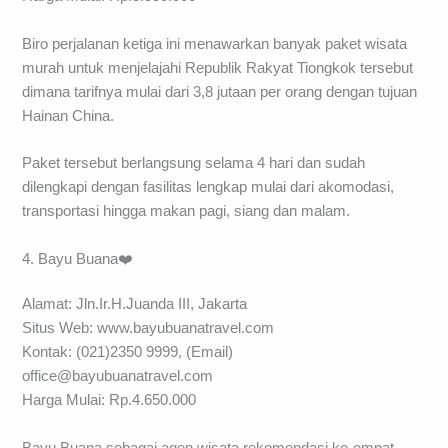
Biro perjalanan ketiga ini menawarkan banyak paket wisata
murah untuk menjelajahi Republik Rakyat Tiongkok tersebut
dimana tarifnya mulai dari 3,8 jutaan per orang dengan tujuan
Hainan China.
Paket tersebut berlangsung selama 4 hari dan sudah
dilengkapi dengan fasilitas lengkap mulai dari akomodasi,
transportasi hingga makan pagi, siang dan malam.
4. Bayu Buana❤️
Alamat: Jln.Ir.H.Juanda III, Jakarta
Situs Web: www.bayubuanatravel.com
Kontak: (021)2350 9999, (Email)
office@bayubuanatravel.com
Harga Mulai: Rp.4.650.000
Bayu Buana sebagai agen wisata rekomendasi ke-empat