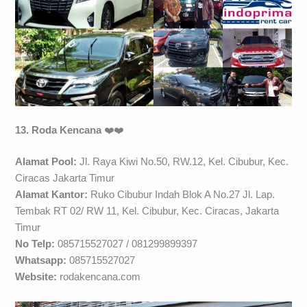
13. Roda Kencana
❤️❤️
Alamat Pool:
Jl. Raya Kiwi No.50, RW.12, Kel. Cibubur, Kec.
Ciracas Jakarta Timur
Alamat Kantor:
Ruko Cibubur Indah Blok A No.27 Jl. Lap.
Tembak RT 02/ RW 11, Kel. Cibubur, Kec. Ciracas, Jakarta
Timur
No Telp:
085715527027 / 081299899397
Whatsapp:
085715527027
Website:
rodakencana.com