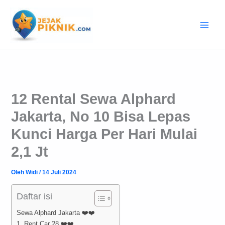
Lewati
ke
konten
12 Rental Sewa Alphard
Jakarta, No 10 Bisa Lepas
Kunci Harga Per Hari Mulai
2,1 Jt
Oleh
Widi
/
14 Juli 2024
Daftar isi
Sewa Alphard Jakarta ❤️❤️
1. Rent Car 28 ❤️❤️