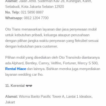
Alamat:
Jalan Jend. Sudirman Kav 28, Kuningan, Karet,
Setiabudi, Kota Jakarta Selatan 12920
No. Telp:
021 5890 8887
Whatsapp:
0812 1204 7700
Oto Trans menawarkan layanan dan jasa penyewaan mobil
untuk kebutuhan pribadi, keluarga ataupun perusahaan
dengan pilihan jangka waktu penyewan yang fleksibel sesuai
dengan kebutuhan para customer.
Pilihan mobil yang disediakan oleh Oto Transindo diantaranya
ada Alphard, Bentley, Camry, Vellfire, Fortuner, Mercy S 500,
Rental Hiace
dan lainnya. Bahkan mereka juga menyediakan
layanan wedding car lho.
11. Kerental
❤️❤️
Alamat:
Wisma Barito Pasific Tower A, Lantai 1 Ideabox,
Jakart