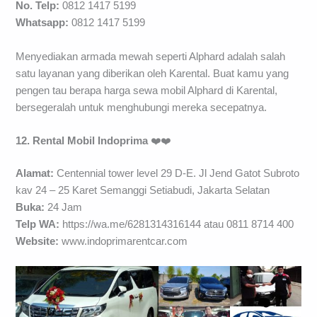
No. Telp:
0812 1417 5199
Whatsapp:
0812 1417 5199
Menyediakan armada mewah seperti Alphard adalah salah
satu layanan yang diberikan oleh Karental. Buat kamu yang
pengen tau berapa harga sewa mobil Alphard di Karental,
bersegeralah untuk menghubungi mereka secepatnya.
12. Rental Mobil Indoprima
❤️❤️
Alamat:
Centennial tower level 29 D-E. Jl Jend Gatot Subroto
kav 24 – 25 Karet Semanggi Setiabudi, Jakarta Selatan
Buka:
24 Jam
Telp WA:
https://wa.me/6281314316144 atau 0811 8714 400
Website:
www.indoprimarentcar.com