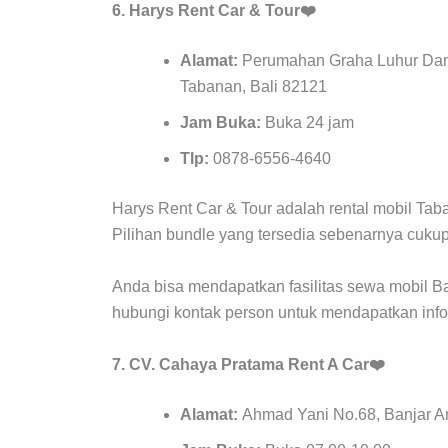
6. Harys Rent Car & Tour❤️
Alamat:
Perumahan Graha Luhur Dama
Tabanan, Bali 82121
Jam Buka:
Buka 24 jam
Tlp:
0878-6556-4640
Harys Rent Car & Tour adalah rental mobil T
Pilihan bundle yang tersedia sebenarnya cukup
Anda bisa mendapatkan fasilitas sewa mobil Bal
hubungi kontak person untuk mendapatkan inf
7. CV. Cahaya Pratama Rent A Car❤️
Alamat:
Ahmad Yani No.68, Banjar An