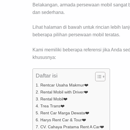
Belakangan, armada persewaan mobil sangat ber
dan sederhana.
Lihat halaman di bawah untuk rincian lebih lanj
beberapa pilihan persewaan mobil teratas.
Kami memiliki beberapa referensi jika Anda sed
khususnya:
Daftar isi
1. Rentcar Usaha Makmur❤️
2. Rental Mobil with Driver❤️
3. Rental Mobil❤️
4. Trea Trans❤️
5. Rent Car Marga Dewata❤️
6. Harys Rent Car & Tour❤️
7. CV. Cahaya Pratama Rent A Car❤️