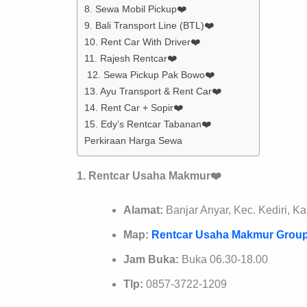
8. Sewa Mobil Pickup❤️
9. Bali Transport Line (BTL)❤️
10. Rent Car With Driver❤️
11. Rajesh Rentcar❤️
12. Sewa Pickup Pak Bowo❤️
13. Ayu Transport & Rent Car❤️
14. Rent Car + Sopir❤️
15. Edy’s Rentcar Tabanan❤️
Perkiraan Harga Sewa
1. Rentcar Usaha Makmur❤️
Alamat:
Banjar Anyar, Kec. Kediri, 
Map:
Rentcar Usaha Makmur Grou
Jam Buka:
Buka 06.30-18.00
Tlp:
0857-3722-1209