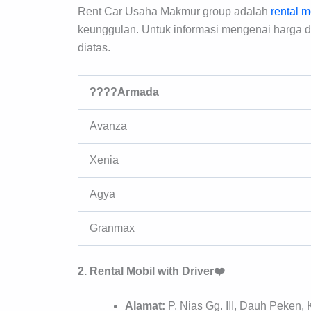
Rent Car Usaha Makmur group adalah
rental 
keunggulan. Untuk informasi mengenai harga d
diatas.
????Armada
Avanza
Xenia
Agya
Granmax
2. Rental Mobil with Driver❤️
Alamat:
P. Nias Gg. III, Dauh Peken