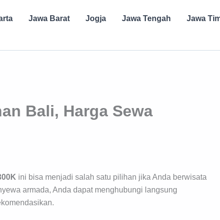
arta
Jawa Barat
Jogja
Jawa Tengah
Jawa Ti
nan Bali, Harga Sewa
 300K
ini bisa menjadi salah satu pilihan jika Anda berwisata
 menyewa armada, Anda dapat menghubungi langsung
rekomendasikan.