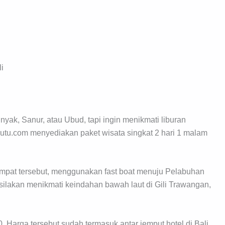
i
yak, Sanur, atau Ubud, tapi ingin menikmati liburan
iputu.com menyediakan paket wisata singkat 2 hari 1 malam
tempat tersebut, menggunakan fast boat menuju Pelabuhan
silakan menikmati keindahan bawah laut di Gili Trawangan,
 Harga tersebut sudah termasuk antar jemput hotel di Bali,