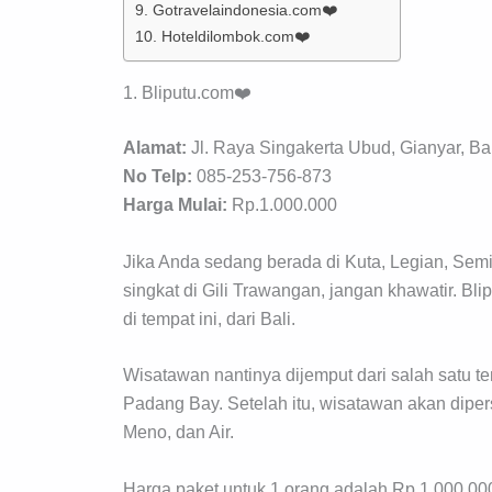
9. Gotravelaindonesia.com❤️
10. Hoteldilombok.com❤️
1. Bliputu.com❤️
Alamat:
Jl. Raya Singakerta Ubud, Gianyar, Bal
No Telp:
085-253-756-873
Harga Mulai:
Rp.1.000.000
Jika Anda sedang berada di Kuta, Legian, Semin
singkat di Gili Trawangan, jangan khawatir. Bl
di tempat ini, dari Bali.
Wisatawan nantinya dijemput dari salah satu 
Padang Bay. Setelah itu, wisatawan akan diper
Meno, dan Air.
Harga paket untuk 1 orang adalah Rp.1.000.000.