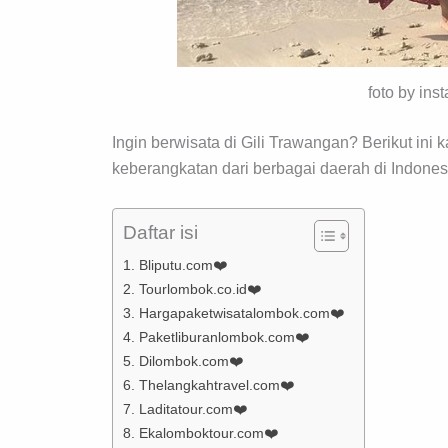
foto by in
Ingin berwisata di Gili Trawangan? Berikut ini
keberangkatan dari berbagai daerah di Indones
Daftar isi
1. Bliputu.com❤️
2. Tourlombok.co.id❤️
3. Hargapaketwisatalombok.com❤️
4. Paketliburanlombok.com❤️
5. Dilombok.com❤️
6. Thelangkahtravel.com❤️
7. Laditatour.com❤️
8. Ekalomboktour.com❤️