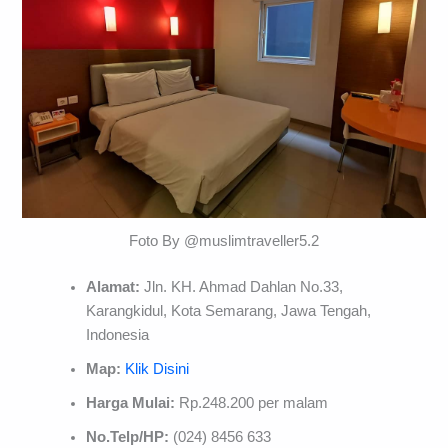
Foto By @muslimtraveller5.2
Alamat:
Jln. KH. Ahmad Dahlan No.33,
Karangkidul, Kota Semarang, Jawa Tengah,
Indonesia
Map:
Klik Disini
Harga Mulai:
Rp.248.200 per malam
No.Telp/HP:
(024) 8456 633