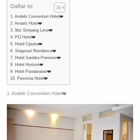
Daftar isi
1. Andelir Convention Hotel❤️
2. Amaris Hotel❤️
3. Ibis Simpang Lima❤️
4. PO Hotel❤️
5. Hotel Ciputra❤️
6. Singosari Residence❤️
7. Hotel Santika Premiere❤️
8. Hotel Horison❤️
9. Hotel Pandanaran❤️
10. Pesonna Hotel❤️
1. Andelir Convention Hotel❤️