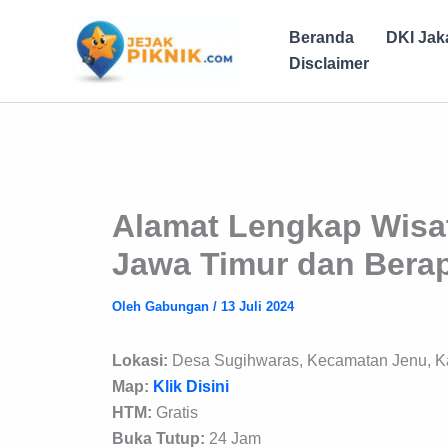
Lewati
ke
Beranda
DKI Jak
konten
Disclaimer
Alamat Lengkap Wisa
Jawa Timur dan Bera
Oleh
Gabungan
/
13 Juli 2024
Lokasi:
Desa Sugihwaras, Kecamatan Jenu, Ka
Map:
Klik Disini
HTM:
Gratis
Buka Tutup:
24 Jam