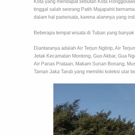
Kota yang mendapat sebutan Kota Ronggolawe,
tinggal salah seorang Patih Majapahit bernama
dalam hal pariwisata, karena alamnya yang i
Beberapa tempat wisata di Tuban yang banyak 
Diantaranya adalah Air Terjun Nglirip, Air Ter
Jetak Kecamatan Montong, Guo Akbar, Gua Nge
Air Panas Prataan, Makam Sunan Bonang, Mus
Taman Jaka Tarub yang memiliki koleksi ular b