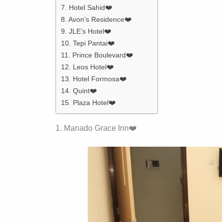
7. Hotel Sahid❤️
8. Avon’s Residence❤️
9. JLE’s Hotel❤️
10. Tepi Pantai❤️
11. Prince Boulevard❤️
12. Leos Hotel❤️
13. Hotel Formosa❤️
14. Quint❤️
15. Plaza Hotel❤️
1. Manado Grace Inn❤️