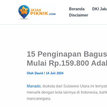
Lewati
ke
Beranda
DKI Jak
konten
Disclaimer
15 Penginapan Bagus
Mulai Rp.159.800 Ad
Oleh
David
/
14 Juli 2024
Manado
, ibukota dari Sulawesi Utara ini tern
menarik dengan kota lainnya di Indonesia, ba
mancanegara.