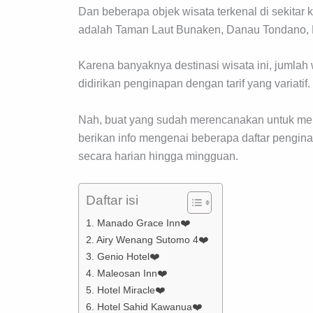
Dan beberapa objek wisata terkenal di sekitar
adalah Taman Laut Bunaken, Danau Tondano, Pa
Karena banyaknya destinasi wisata ini, juml
didirikan penginapan dengan tarif yang variatif.
Nah, buat yang sudah merencanakan untuk men
berikan info mengenai beberapa daftar penginap
secara harian hingga mingguan.
Daftar isi
1. Manado Grace Inn❤️
2. Airy Wenang Sutomo 4❤️
3. Genio Hotel❤️
4. Maleosan Inn❤️
5. Hotel Miracle❤️
6. Hotel Sahid Kawanua❤️