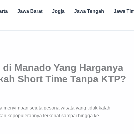
arta
Jawa Barat
Jogja
Jawa Tengah
Jawa Ti
 di Manado Yang Harganya
akah Short Time Tanpa KTP?
yata menyimpan sejuta pesona wisata yang tidak kalah
hkan kepopulerannya terkenal sampai hingga ke