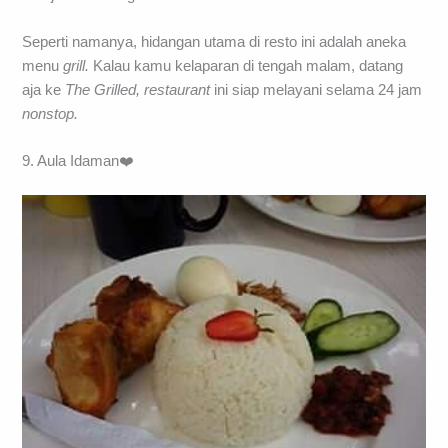
karena letak resto ini sangat strategis, membuat banyak
orang menjadikannya tempat makan pilihan saat ingin
menjamu keluarga mereka.
Seperti namanya, hidangan utama di resto ini adalah aneka
menu
grill.
Kalau kamu kelaparan di tengah malam, datang
aja ke
The Grilled, restaurant
ini siap melayani selama 24 jam
nonstop.
9. Aula Idaman❤️