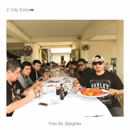
2. City Extra❤️
Foto By @jeghier