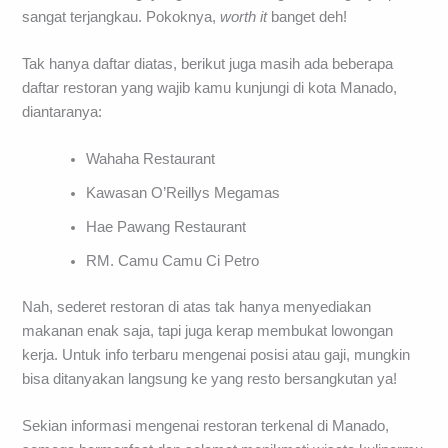
Mujair Saos Mangga disini rasanya jempolan, lidahmu tak
akan berhenti bergoyang dan bikin ketagihan. Harganya pun
sangat terjangkau. Pokoknya,
worth it
banget deh!
Tak hanya daftar diatas, berikut juga masih ada beberapa
daftar restoran yang wajib kamu kunjungi di kota Manado,
diantaranya:
Wahaha Restaurant
Kawasan O’Reillys Megamas
Hae Pawang Restaurant
RM. Camu Camu Ci Petro
Nah, sederet restoran di atas tak hanya menyediakan
makanan enak saja, tapi juga kerap membukat lowongan
kerja. Untuk info terbaru mengenai posisi atau gaji, mungkin
bisa ditanyakan langsung ke yang resto bersangkutan ya!