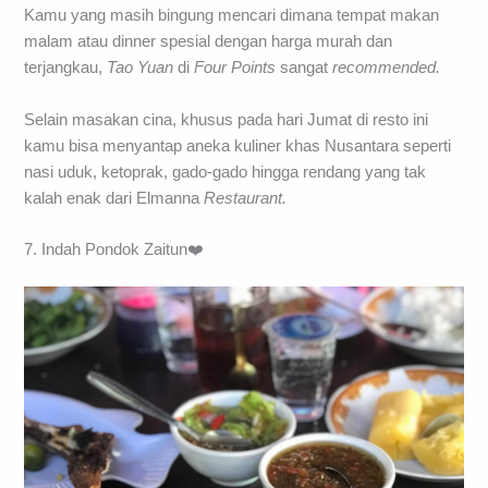
kerap menjadikan restoran
Tao Yuan
milik hotel
Four Points
ini sebagai tempat bersantap bersama keluarga.
Kamu yang masih bingung mencari dimana tempat makan
malam atau dinner spesial dengan harga murah dan
terjangkau,
Tao Yuan
di
Four Points
sangat
recommended.
Selain masakan cina, khusus pada hari Jumat di resto ini
kamu bisa menyantap aneka kuliner khas Nusantara seperti
nasi uduk, ketoprak, gado-gado hingga rendang yang tak
kalah enak dari Elmanna
Restaurant.
7. Indah Pondok Zaitun❤️