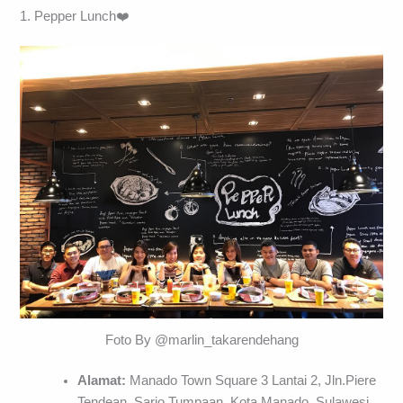
1. Pepper Lunch❤️
Foto By @marlin_takarendehang
Alamat:
Manado Town Square 3 Lantai 2, Jln.Piere
Tendean, Sario Tumpaan, Kota Manado, Sulawesi