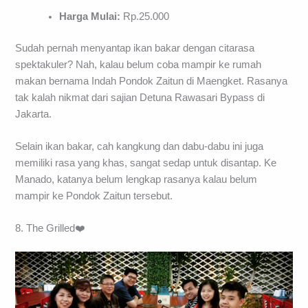
21.00)
No.Telp/HP:
0821 9134 8998
Harga Mulai:
Rp.25.000
Sudah pernah menyantap ikan bakar dengan citarasa
spektakuler? Nah, kalau belum coba mampir ke rumah
makan bernama Indah Pondok Zaitun di Maengket. Rasanya
tak kalah nikmat dari sajian Detuna Rawasari Bypass di
Jakarta.
Selain ikan bakar, cah kangkung dan dabu-dabu ini juga
memiliki rasa yang khas, sangat sedap untuk disantap. Ke
Manado, katanya belum lengkap rasanya kalau belum
mampir ke Pondok Zaitun tersebut.
8. The Grilled❤️