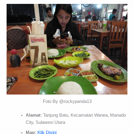
Foto By @rockypanda13
Alamat:
Tanjung Batu, Kecamatan Wanea, Manado
City, Sulawesi Utara
Map:
Klik Disini