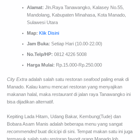
Alamat:
Jln.Raya Tanawangko, Kalasey No.55,
Mandolang, Kabupaten Minahasa, Kota Manado,
Sulawesi Utara
Map:
Klik Disini
Jam Buka:
Setiap Hari (10.00-22.00)
No.Telp/HP:
0812 4226 5008
Harga Mulai:
Rp.15.000-Rp.250.000
City Extra
adalah salah satu restoran
seafood
paling enak di
Manado. Kalau kamu mencari restoran yang menyajikan
makanan halal, maka
restaurant
di jalan raya Tanawangko ini
bisa dijadikan alternatif.
Kepiting Lada Hitam, Udang Bakar, Kembung(Tude) dan
Bobara Asam Manis adalah beberapa menu yang sangat
recommended
buat dicicipi di sini. Tempat makan satu ini juga
termasuk salah satu restoran favorit orang Manado loh.