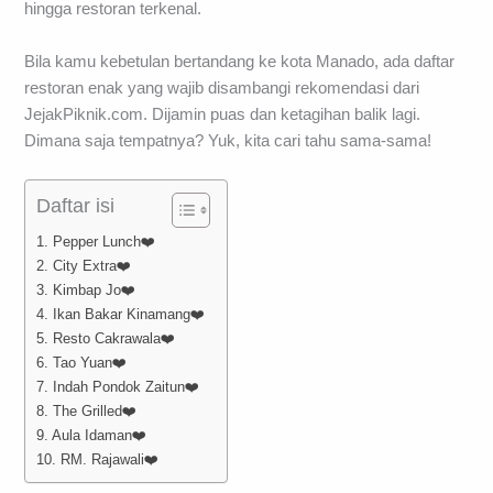
hingga restoran terkenal.
Bila kamu kebetulan bertandang ke kota Manado, ada daftar
restoran enak yang wajib disambangi rekomendasi dari
JejakPiknik.com. Dijamin puas dan ketagihan balik lagi.
Dimana saja tempatnya? Yuk, kita cari tahu sama-sama!
Daftar isi
1. Pepper Lunch❤️
2. City Extra❤️
3. Kimbap Jo❤️
4. Ikan Bakar Kinamang❤️
5. Resto Cakrawala❤️
6. Tao Yuan❤️
7. Indah Pondok Zaitun❤️
8. The Grilled❤️
9. Aula Idaman❤️
10. RM. Rajawali❤️