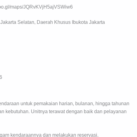
 goo.gl/maps/JQRvKVjH5ajVSWiw6
, Jakarta Selatan, Daerah Khusus Ibukota Jakarta
6
ndaraan untuk pemakaian harian, bulanan, hingga tahunan
an kebutuhan. Unitnya terawat dengan baik dan pelayanan
agam kendaraannya dan melakukan reservasi.