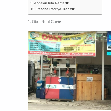
9. Andalan Kita Rental❤️
10. Pesona Raditya Trans❤️
1. Obet Rent Car❤️