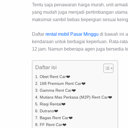
Tentu saja penawaran harga murah, unit armada
yang mudah juga menjadi pertimbangan utama. 
maksimal sambil bebas bepergian sesuai keing
Daftar
rental mobil Pasar Minggu
di bawah ini 
kendaraan untuk berbagai keperluan. Rata-ra
12 jam. Namun beberapa agen juga bersedia le
Daftar isi
1. Obet Rent Car❤️
2. 168 Premium Rent Car❤️
3. Gamma Rent Car❤️
4. Mutiara Mas Perkasa (M2P) Rent Car❤️
5. Risqi Rental❤️
6. Dutrans❤️
7. Bagas Rent Car❤️
8. FF Rent Car❤️