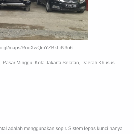
 goo.gl/maps/RooXwQmYZBkLrN3o6
9, Pasar Minggu, Kota Jakarta Selatan, Daerah Khusus
tal adalah menggunakan sopir. Sistem lepas kunci hanya