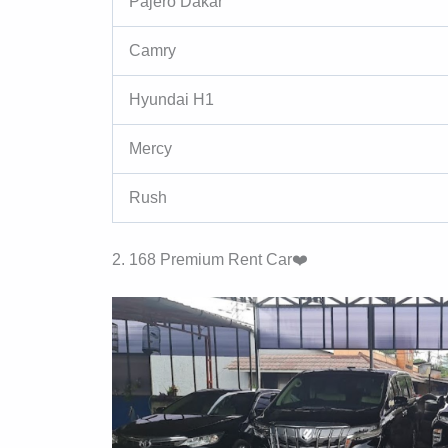
Pajero Dakar
Camry
Hyundai H1
Mercy
Rush
2. 168 Premium Rent Car❤️