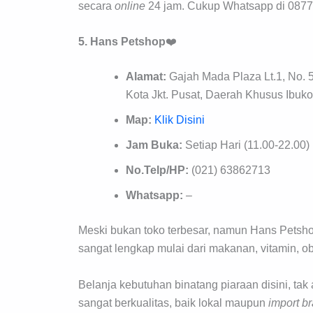
secara
online
24 jam. Cukup Whatsapp di 087
5. Hans
Petshop
❤️
Alamat:
Gajah Mada Plaza Lt.1, No. 5
Kota Jkt. Pusat, Daerah Khusus Ibuko
Map:
Klik Disini
Jam Buka:
Setiap Hari (11.00-22.00)
No.Telp/HP:
(021) 63862713
Whatsapp:
–
Meski bukan toko terbesar, namun Hans Petsh
sangat lengkap mulai dari makanan, vitamin, o
Belanja kebutuhan binatang piaraan disini, ta
sangat berkualitas, baik lokal maupun
import
br