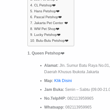
4. CL Petshop❤️
5. Hans Petshop❤️
6. Pascal Petshop❤️
7. Jakarta Pet Center ❤️
8. WW Pet Shop❤️
9. Lucky Petshop❤️
10. Bulu-Bulu Petshop❤️
1. Queen Petshop
❤️
Alamat:
Jln. Sumur Batu Raya No.01,
Daerah Khusus Ibukota Jakarta
Map:
Klik Disini
Jam Buka:
Senin – Sabtu (09.00-21.0
No.Telp/HP:
082113959965
Whatsapp:
082113959965