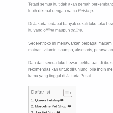
Tetapi semua itu tidak akan pernah berkemban
lebih dikenal dengan nama
Petshop
.
Di Jakarta terdapat banyak sekali toko-toko h
itu yang
offline
maupun
online
.
Sederet toko ini menawarkan berbagai macam 
mainan, vitamin, shampo, aksesoris, perawatan
Dan dari semua toko hewan peliharaan di ibuko
rekomendasikan untuk dikunjungi bila ingin m
kamu yang tinggal di Jakarta Pusat.
Daftar isi
1. Queen Petshop❤️
2. Marceline Pet Shop ❤️
3. Joe Pet Shop❤️