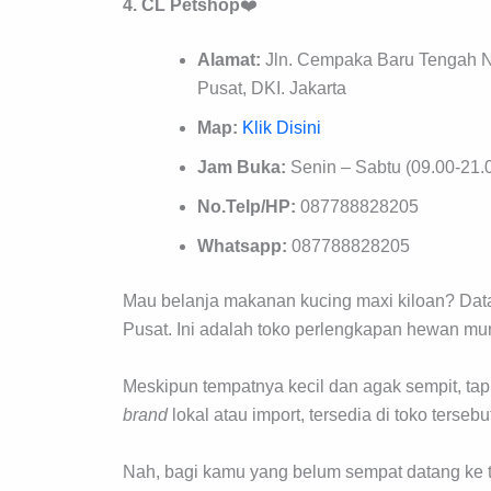
4. CL Petshop
❤️
Alamat:
Jln. Cempaka Baru Tengah N
Pusat, DKI. Jakarta
Map:
Klik Disini
Jam Buka:
Senin – Sabtu (09.00-21.0
No.Telp/HP:
087788828205
Whatsapp:
087788828205
Mau belanja makanan kucing maxi kiloan? Data
Pusat. Ini adalah toko perlengkapan hewan mu
Meskipun tempatnya kecil dan agak sempit, tap
brand
lokal atau import, tersedia di toko tersebu
Nah, bagi kamu yang belum sempat datang ke t