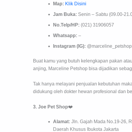
Map:
Klik Disini
Jam Buka:
Senin – Sabtu (09.00-21.0
No.Telp/HP:
(021) 31906057
Whatsapp:
–
Instagram (IG):
@marceline_petshop
Buat kamu yang butuh kelengkapan pakan atau 
anjing, Marceline Petshop bisa dijadikan seb
Tak hanya melayani penjualan kebutuhan makan
didukung oleh dokter hewan profesional dan b
3. Joe Pet Shop
❤️
Alamat:
Jln. Gajah Mada No.19-26, RT
Daerah Khusus Ibukota Jakarta