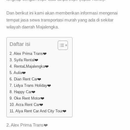
Dan berikut ini kami akan memberikan informasi mengenai
tempat jasa sewa transportasi murah yang ada di sekitar
wilayah daerah Majalengka.
Daftar isi
2. Alex Prima Trans❤️
3. Syifa Rental❤️
4. RentaLMajalengka❤️
5. Aulia❤️
6. Dian Rent Car❤️
7. Lidya Trans Holiday❤️
8. Happy Car❤️
9. Oke Rent Motor❤️
10. Arza Rent Car❤️
11. Alya Rent Car And City Tour❤️
2. Alex Prima Trans❤️