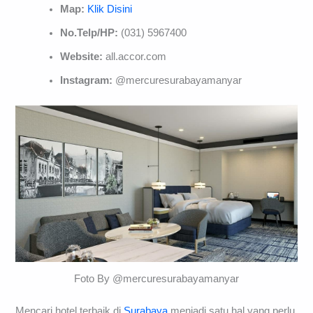
Map:
Klik Disini
No.Telp/HP:
(031) 5967400
Website:
all.accor.com
Instagram:
@mercuresurabayamanyar
Foto By @mercuresurabayamanyar
Mencari hotel terbaik di
Surabaya
menjadi satu hal yang perlu