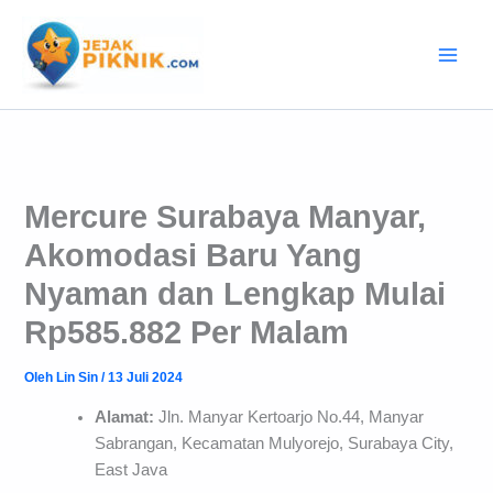
Lewati
ke
konten
Mercure Surabaya Manyar,
Akomodasi Baru Yang
Nyaman dan Lengkap Mulai
Rp585.882 Per Malam
Oleh
Lin Sin
/
13 Juli 2024
Alamat:
Jln. Manyar Kertoarjo No.44, Manyar
Sabrangan, Kecamatan Mulyorejo, Surabaya City,
East Java