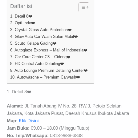
Daftar isi
1. Detail 8❤️
2. Opti Indo❤️
3. Crystal Gloss Auto Protection❤️
4. Glow Auto Car Wash Salon Mobil❤️
5. Scuto Kelapa Gading❤️
6. Autoglaze Express – Mall of Indonesia❤️
7. Car Care Center C3 – Cideng❤️
8. HD Central Auto Detailing❤️
9. Auto Lounge Premium Detailing Center❤️
10. Autowäsche – Premium Carwash❤️
1. Detail 8❤️
Alamat:
Jl. Tanah Abang IV No. 28, RW.3, Petojo Selatan,
Jakarta, Kota Jakarta Pusat, Daerah Khusus Ibukota Jakarta
Map:
Klik Disini
Jam Buka:
09.00 – 18.00 (Minggu Tutup)
No. Telp/
Whatsapp:
0813-9888-3838