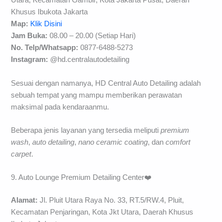
Utara, Kecamatan Gambir, Kota Jakarta Pusat, Daerah
Khusus Ibukota Jakarta
Map:
Klik Disini
Jam Buka:
08.00 – 20.00 (Setiap Hari)
No. Telp/
Whatsapp:
0877-6488-5273
Instagram:
@hd.centralautodetailing
Sesuai dengan namanya, HD Central Auto Detailing adalah
sebuah tempat yang mampu memberikan perawatan
maksimal pada kendaraanmu.
Beberapa jenis layanan yang tersedia meliputi
premium
wash
,
auto detailing
,
nano ceramic coating
, dan
comfort
carpet
.
9. Auto Lounge Premium Detailing Center❤️
Alamat:
Jl. Pluit Utara Raya No. 33, RT.5/RW.4, Pluit,
Kecamatan Penjaringan, Kota Jkt Utara, Daerah Khusus