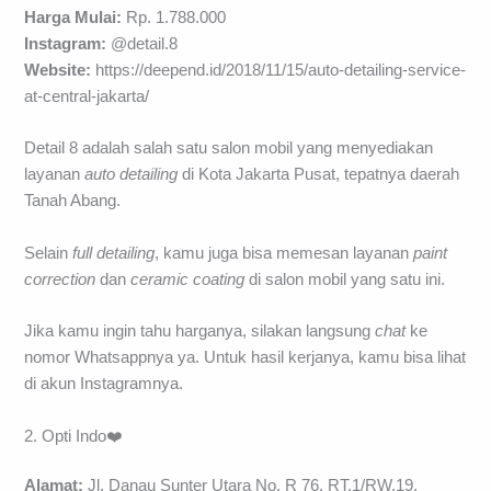
Harga Mulai:
Rp. 1.788.000
Instagram:
@detail.8
Website:
https://deepend.id/2018/11/15/auto-detailing-service-
at-central-jakarta/
Detail 8 adalah salah satu salon mobil yang menyediakan
layanan
auto detailing
di Kota Jakarta Pusat, tepatnya daerah
Tanah Abang.
Selain
full detailing
, kamu juga bisa memesan layanan
paint
correction
dan
ceramic coating
di salon mobil yang satu ini.
Jika kamu ingin tahu harganya, silakan langsung
chat
ke
nomor Whatsappnya ya. Untuk hasil kerjanya, kamu bisa lihat
di akun Instagramnya.
2. Opti Indo❤️
Alamat:
Jl. Danau Sunter Utara No. R 76, RT.1/RW.19,