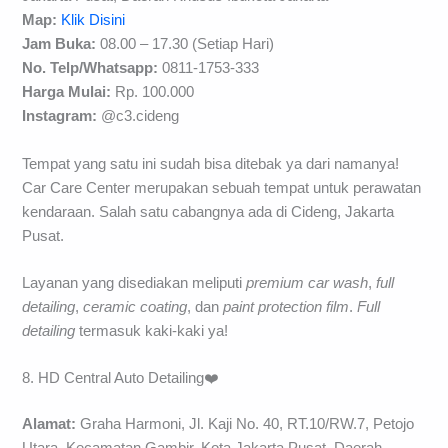
Map:
Klik Disini
Jam Buka:
08.00 – 17.30 (Setiap Hari)
No. Telp/
Whatsapp:
0811-1753-333
Harga Mulai:
Rp. 100.000
Instagram:
@c3.cideng
Tempat yang satu ini sudah bisa ditebak ya dari namanya!
Car Care Center merupakan sebuah tempat untuk perawatan
kendaraan. Salah satu cabangnya ada di Cideng, Jakarta
Pusat.
Layanan yang disediakan meliputi
premium car wash
,
full
detailing
,
ceramic coating
, dan
paint protection film
.
Full
detailing
termasuk kaki-kaki ya!
8. HD Central Auto Detailing❤️
Alamat:
Graha Harmoni, Jl. Kaji No. 40, RT.10/RW.7, Petojo