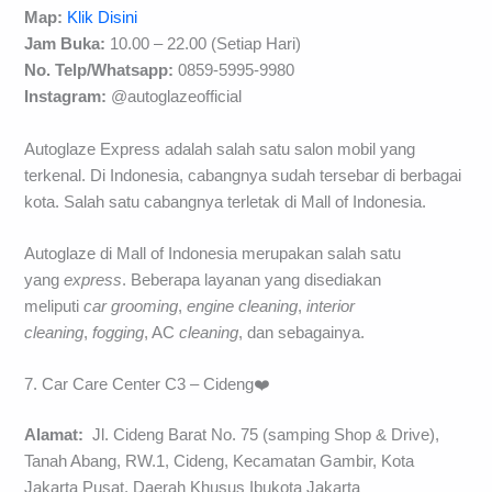
Map:
Klik Disini
Jam Buka:
10.00 – 22.00 (Setiap Hari)
No. Telp/
Whatsapp:
0859-5995-9980
Instagram:
@autoglazeofficial
Autoglaze Express adalah salah satu salon mobil yang
terkenal. Di Indonesia, cabangnya sudah tersebar di berbagai
kota. Salah satu cabangnya terletak di Mall of Indonesia.
Autoglaze di Mall of Indonesia merupakan salah satu
yang
express
. Beberapa layanan yang disediakan
meliputi
car grooming
,
engine cleaning
,
interior
cleaning
,
fogging
, AC
cleaning
, dan sebagainya.
7. Car Care Center C3 – Cideng❤️
Alamat:
Jl. Cideng Barat No. 75 (samping Shop & Drive),
Tanah Abang, RW.1, Cideng, Kecamatan Gambir, Kota
Jakarta Pusat, Daerah Khusus Ibukota Jakarta