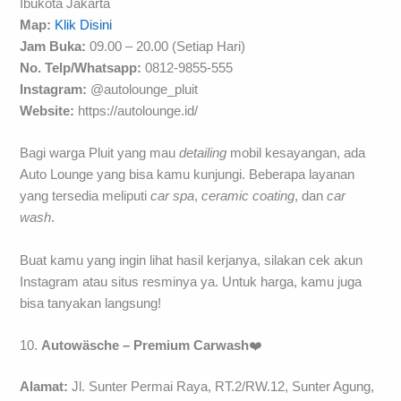
Ibukota Jakarta
Map:
Klik Disini
Jam Buka:
09.00 – 20.00 (Setiap Hari)
No. Telp/
Whatsapp:
0812-9855-555
Instagram:
@autolounge_pluit
Website:
https://autolounge.id/
Bagi warga Pluit yang mau
detailing
mobil kesayangan, ada
Auto Lounge yang bisa kamu kunjungi. Beberapa layanan
yang tersedia meliputi
car spa
,
ceramic coating
, dan
car
wash
.
Buat kamu yang ingin lihat hasil kerjanya, silakan cek akun
Instagram atau situs resminya ya. Untuk harga, kamu juga
bisa tanyakan langsung!
10.
Autowäsche – Premium Carwash
❤️
Alamat:
Jl. Sunter Permai Raya, RT.2/RW.12, Sunter Agung,