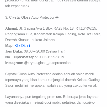
protection
untuk melindungi cat mobil kesayanganmu supaya
tak cepat rusak.
3. Crystal Gloss Auto Protection❤️
Alamat:
Jl. Gading Ayu 1 Blok RA28 No. 18, RT.10/RW.15,
Pegangsaan Dua, Kecamatan Kelapa Gading, Kota Jkt Utara,
Daerah Khusus Ibukota Jakarta
Map:
Klik Disini
Jam Buka:
08.00 – 20.00 (Setiap Hari)
No. Telp/
Whatsapp:
0895-1999-9819
Instagram:
@crystalgloss_autoprotection
Crystal Gloss Auto Protection adalah sebuah salon mobil
tepercaya yang bisa kamu kunjungi di daerah Kelapa Gading.
Salon mobil ini merupakan salah satu yang cukup terkenal.
Layanannya pun tergolong premium. Beberapa jenis layanan
yang disediakan meliputi cuci mobil,
detailing
, dan
coating
.